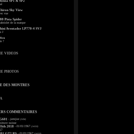
Monza SP1 & SP2
sé
Chiron Sky View
vec vue
88 Pista Spider
abriolet de la marque
ini Aventador LP770-4 SVJ
u J
Divo
le ?
IE VIDEOS
IE PHOTOS
TE DES MONTRES
A
ERS COMMENTAIRES
 G601
- jamijoe
(5/04)
oiture suisse
fith 2018
- 01/01/1967
(14/10)
67
991 GT2 RS
- 01/01/1967
(14/10)