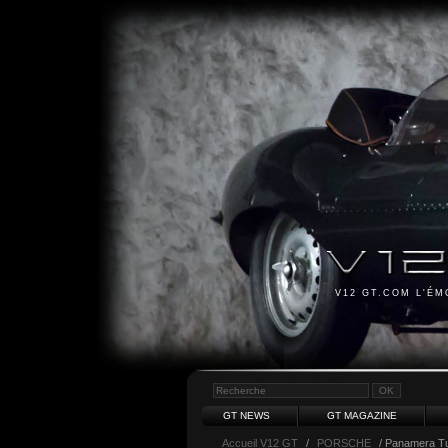
V12 GT.COM L'É
GT NEWS
GT MAGAZINE
Accueil V12 GT
/
PORSCHE
/ Panamera Tu