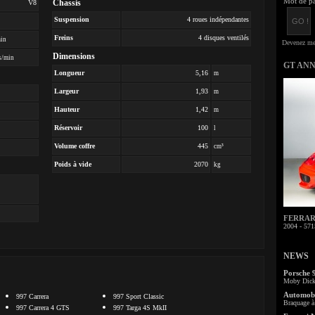
Mot de pa
Chassis
V8
Suspension
4 roues indépendantes
Freins
4 disques ventilés
min
Dimensions
s/min
GT AN
Longueur
5,16
m
Largeur
1,93
m
Hauteur
1,42
m
Réservoir
100
l
Volume coffre
445
cm³
Poids à vide
2070
kg
FERRARI 
2004 - 571
NEWS
Porsche 
Moby Dick 
Automobi
997 Carrera
997 Sport Classic
Braquage à 
997 Carrera 4 GTS
997 Targa 4S MkII