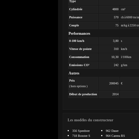
Type
Cylindrée
4800
cm³
Puissance
570
ch à 6000 trs/
Couple
75
m/kg à 2250 tr
Performances
0-100 km/h
3,80
s
Vitesse de pointe
310
km/h
Consommation
10,30
l/100km
Emissions CO²
242
g/km
Autres
Prix
200045
€
( hors options )
Début de production
2014
Les modèles du constructeur
356 Speedster
962 Dauer
718 Boxster S
964 Carrera RS