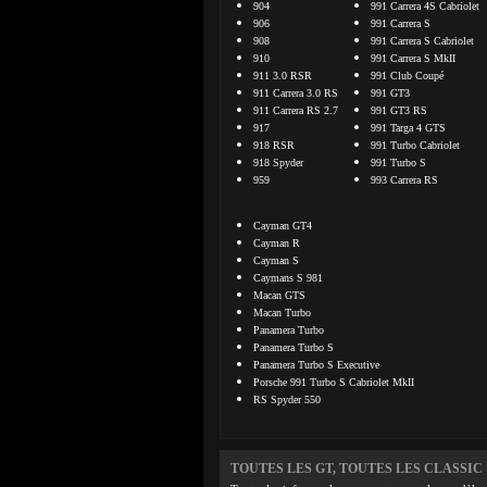
904
991 Carrera 4S Cabriolet
906
991 Carrera S
908
991 Carrera S Cabriolet
910
991 Carrera S MkII
911 3.0 RSR
991 Club Coupé
911 Carrera 3.0 RS
991 GT3
911 Carrera RS 2.7
991 GT3 RS
917
991 Targa 4 GTS
918 RSR
991 Turbo Cabriolet
918 Spyder
991 Turbo S
959
993 Carrera RS
Cayman GT4
Cayman R
Cayman S
Caymans S 981
Macan GTS
Macan Turbo
Panamera Turbo
Panamera Turbo S
Panamera Turbo S Executive
Porsche 991 Turbo S Cabriolet MkII
RS Spyder 550
TOUTES LES GT, TOUTES LES CLASSIC