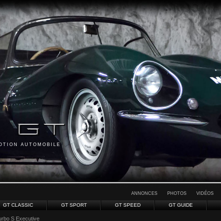
MOTION AUTOMOBILE
ANNONCES
PHOTOS
VIDÉOS
GT CLASSIC
GT SPORT
GT SPEED
GT GUIDE
rbo S Executive