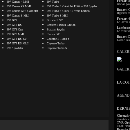
Ferrari 
997 Carrera 4 MkII
997 Turbo
Ode au pas
997 Carrera 4S MkII
997 Turbo S Cabriolet Edition 918 Spyder
Bugatti 
997 Carrera GTS Cabriolet
997 Turbo S China 10 Years Edition
Hypercar a
997 Carrera S MkII
997 Turbo S MkII
Ferrari 4
997 GT2
Boxster S 981
Le 50ème c
997 GT2 RS
Boxster S Black Edition
Lamborgh
997 GT3 Cup
Boxster Spyder
Le retour d
997 GT3 MkII
Carrera GT
Bugatti 
997 GT3 RS 4.0
Cayenne II Turbo S
L'arme fata
997 GT3 RS MkII
Cayenne Turbo
997 Speedster
Cayenne Turbo S
GALER
GALER
LA CO
AGEND
DERNI
Cheetah
cheetah v
TVR Grif
01/01/19
Porsche 