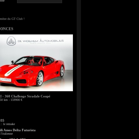
sse
NONCES
- 360 Challenge Stradale Coupé
50 km - 159900 €
935
: le remake
li Amos Delta Futurista
l'italienne