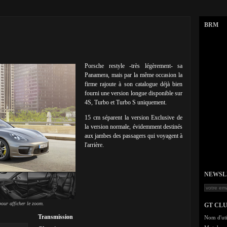
BRM
Porsche restyle -très légèrement- sa
Panamera, mais par la même occasion la
firme rajoute à son catalogue déjà bien
fourni une version longue disponible sur
4S, Turbo et Turbo S uniquement.
15 cm séparent la version Exclusive de
la version normale, évidemment destinés
aux jambes des passagers qui voyagent à
l'arrière.
NEWSLET
our afficher le zoom.
GT CL
Transmission
Nom d'uti