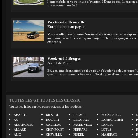
l’automobile et votre envie d’évasion ? Dans ce cas, la région d
Et ce, toute l’année !
Week-end à Deauville
Entre mer et campagne
Vous vouliez revoir votre Normandie ? Alors, mettez le cap sur D
au mieux de sa forme et répond aujourd’hui plus que jamais aux
exigeants.
Week-end à Bruges
Au fil de l'eau
Bruges, une destination de rêve pour s’évader quelques jours ? 
que l’on surnomme la Venise du Nord a plus d’un tour dans s
TOUTES LES GT, TOUTES LES CLASSIC
Toutes les infos sur les constructeurs et les modèles.
ABARTH
BRISTOL
DELAGE
KOENIGSEGG
N
AC
BUGATTI
DELAHAYE
LAMBORGHINI
P
ALFA ROMEO
CADILLAC
FACEL VEGA
LANCIA
ALLARD
CHEVROLET
FERRARI
LOTUS
AMG
CHRYSLER
FISKER
MASERATI