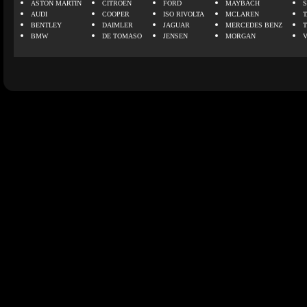
ASTON MARTIN
CITROEN
FORD
MAYBACH
AUDI
COOPER
ISO RIVOLTA
MCLAREN
BENTLEY
DAIMLER
JAGUAR
MERCEDES BENZ
BMW
DE TOMASO
JENSEN
MORGAN