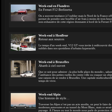
Week-end en Flandres
En Ferrari F12 Berlinetta
On a souvent tendance à l’oublier mais le Nord de la France off
permet de prendre une bouffée d’air frais à moins de trois heur
non-exhaustive de cette région étonnante à bord de la Ferrari F1
Week-end à Honfleur
Retour aux sources
Le temps d'un week-end, V12 GT vous invite à redécouvrir des p
oubliés dans nos quotidiens d'urbains hyperactifs.
Week-end à Bruxelles
Abarth à ciel ouvert
Que ce soit pour admirer «la plus belle place du monde», salue
l’ambiance des petites ruelles du centre ville ou craquer un obje
une raisons de se rendre à Bruxelles. Une capitale multiculturel
temps de vivre.
Week-end Alpin
Une histoire de style…
Traverser les Alpes n’est pas un acte anodin, on peut le faire de
modernes autoroutes et au tunnel du Mont Blanc, mais ce serait n
paysage. À l’heure ou tout le monde nous parle de protection d