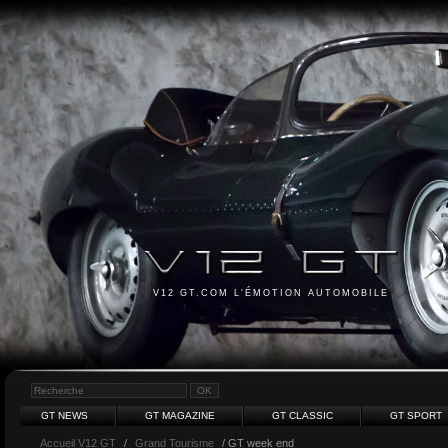
V12 GT.COM L'ÉMOTION AUTOMOBILE
GT NEWS
GT MAGAZINE
GT CLASSIC
GT SPORT
Accueil V12 GT
/
Grand Tourisme
/ GT week end