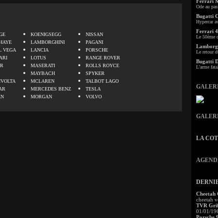
Ferrari 
Ode au pas
Bugatti 
.
Hypercar a
Ferrari 4
GE
KOENIGSEGG
NISSAN
Le 50ème c
HAYE
LAMBORGHINI
PAGANI
Lamborgh
L VEGA
LANCIA
PORSCHE
Le retour d
ARI
LOTUS
RANGE ROVER
Bugatti 
ER
MASERATI
ROLLS ROYCE
L'arme fata
MAYBACH
SPYKER
IVOLTA
MCLAREN
TALBOT LAGO
GALER
AR
MERCEDES BENZ
TESLA
EN
MORGAN
VOLVO
GALER
LA CO
AGEND
DERNI
Cheetah
cheetah v
TVR Grif
01/01/19
Porsche 