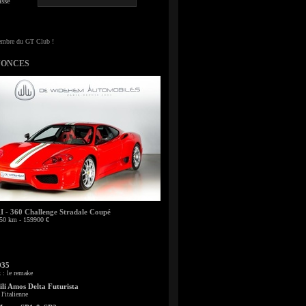
sse
NONCES
- 360 Challenge Stradale Coupé
50 km - 159900 €
935
: le remake
li Amos Delta Futurista
l'italienne