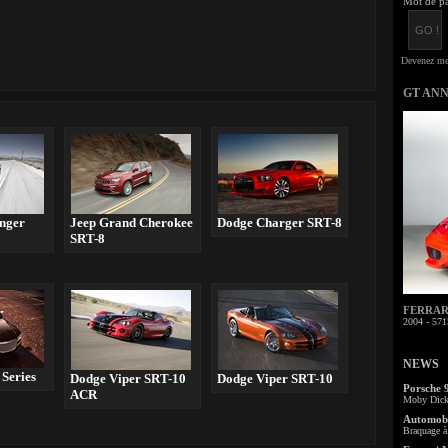
Mot de pa
GT AN
nger
Jeep Grand Cherokee
Dodge Charger SRT-8
SRT-8
FERRARI 
2004 - 571
NEWS
Series
Dodge Viper SRT-10
Dodge Viper SRT-10
Porsche 
ACR
Moby Dick 
Automobi
Braquage à 