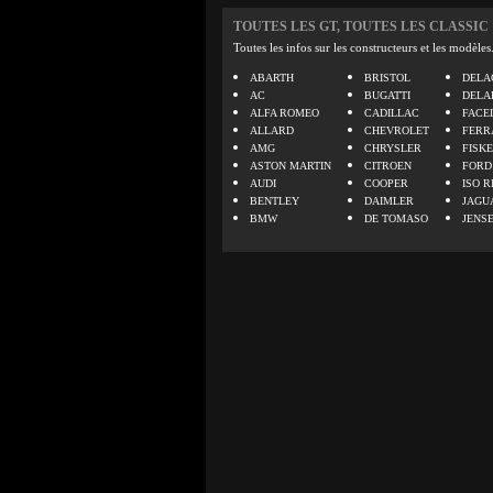
TOUTES LES GT, TOUTES LES CLASSIC
Toutes les infos sur les constructeurs et les modèles
ABARTH
BRISTOL
DELA
AC
BUGATTI
DELA
ALFA ROMEO
CADILLAC
FACE
ALLARD
CHEVROLET
FERR
AMG
CHRYSLER
FISK
ASTON MARTIN
CITROEN
FORD
AUDI
COOPER
ISO R
BENTLEY
DAIMLER
JAGU
BMW
DE TOMASO
JENS