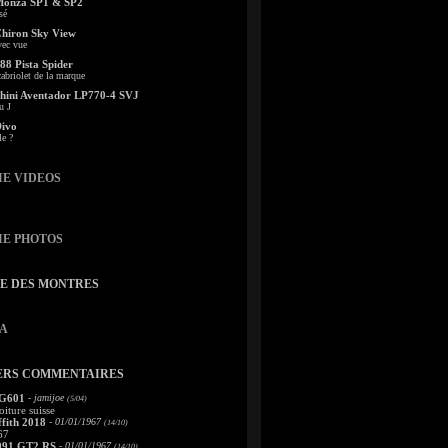
Monza SP1 & SP2
sé
Chiron Sky View
vec vue
88 Pista Spider
abriolet de la marque
ini Aventador LP770-4 SVJ
u J
Divo
le ?
IE VIDEOS
IE PHOTOS
TE DES MONTRES
A
ERS COMMENTAIRES
 G601
- jamijoe
(5/04)
oiture suisse
fith 2018
- 01/01/1967
(14/10)
67
991 GT2 RS
- 01/01/1967
(14/10)