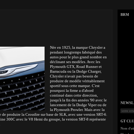
BRM
Née en 1925, la marque Chrysler a
pendant longtemps fabriqué des
autos pour le plus grand nombre en
déclinant ses modèles. Avec les
Plymouth GTX, Road Runner et
Barracuda ou la Dodge Charger,
Chrysler n'avait pas besoin de
produire de modèle véritablement
sportif sous cette marque. C'est
pourquoi la firme a d'abord
continué dans cette direction,
jusqu'à la fin des années '90 avec le
NEWSLET
lancement de la Dodge Viper ou de
la Plymouth Prowler. Mais avec la
 de produire la Crossfire sur base de SLK, avec une version SRT-6.
rline 300C avec le V8 Hemi du groupe, la version SRT-8 représente
GT CL
.
Nom d'uti