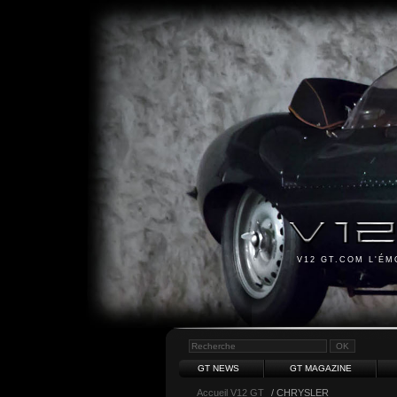
V12 GT.COM L'É
GT NEWS
GT MAGAZINE
Accueil V12 GT
/ CHRYSLER