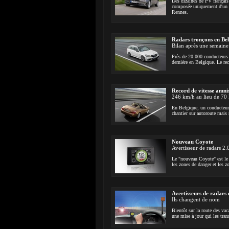
Des dizaines de PV français
composée uniquement d'un 1 
Rennes.
Radars tronçons en Be
Bilan après une semaine 
Près de 20.000 conducteurs 
dernière en Belgique. Le rec
Record de vitesse amnis
246 km/h au lieu de 70
En Belgique, un conducteur 
chantier sur autoroute mais 
Nouveau Coyote
Avertisseur de radars 2.
Le "nouveau Coyote" est le p
les zones de danger et les 
Avertisseurs de radars
Ils changent de nom
Bientôt sur la route des vac
une mise à jour qui les tran