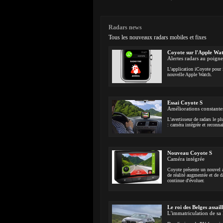
Radars news
Tous les nouveaux radars mobiles et fixes
Coyote sur l'Apple Wa
Alertes radars au poigne
L'application iCoyote pour 
nouvelle Apple Watch.
Essai Coyote S
Améliorations constante
L'avertisseur de radars le p
: caméra intégrée et reconn
Nouveau Coyote S
Caméra intégrée
Coyote présente un nouvel a
de réalité augmentée et de d
continue d'évoluer.
Le roi des Belges assail
L'immatriculation de s