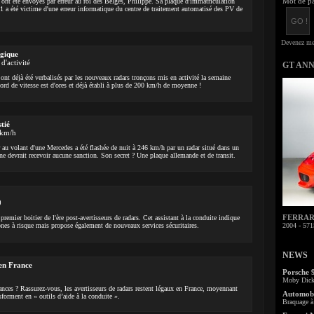
Mot de pa
 ont été envoyés par erreur au roi des Belges, Philippe. Sa plaque d'immatriculation
a été victime d'une erreur informatique du centre de traitement automatisé des PV de
lgique
d'activité
GT AN
ont déjà été verbalisés par les nouveaux radars tronçons mis en activité la semaine
ord de vitesse est d'ores et déjà établi à plus de 200 km/h de moyenne !
tié
 km/h
au volant d'une Mercedes a été flashée de nuit à 246 km/h par un radar situé dans un
ne devrait recevoir aucune sanction. Son secret ? Une plaque allemande et de transit.
0
FERRARI 
remier boitier de l'ère post-avertisseurs de radars. Cet assistant à la conduite indique
zones à risque mais propose également de nouveaux services sécuritaires.
2004 - 571
NEWS
 en France
Porsche 
Moby Dick 
ances ? Rassurez-vous, les avertisseurs de radars restent légaux en France, moyennant
Automobi
sforment en « outils d’aide à la conduite ».
Braquage à 