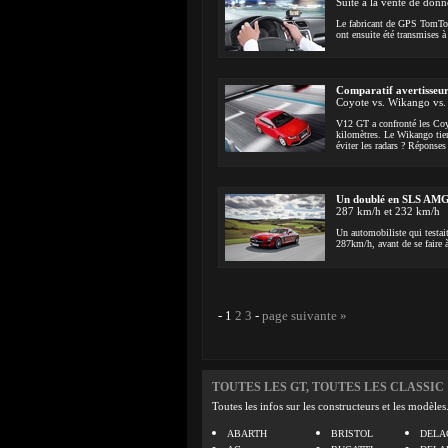
Suite à la vente de do
Le fabricant de GPS TomTom
ont ensuite été transmises à 
Comparatif avertisseu
Coyote vs. Wikango vs.
V12 GT a confronté les Coy
kilomètres. Le Wikango tien
éviter les radars ? Réponses
Un doublé en SLS AM
287 km/h et 232 km/h
Un automobiliste qui testai
287km/h, avant de se faire 
-
1
2
3
-
page suivante »
TOUTES LES GT, TOUTES LES CLASSIC
Toutes les infos sur les constructeurs et les modèles
ABARTH
BRISTOL
DELA