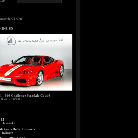
sse
NONCES
- 360 Challenge Stradale Coupé
50 km - 159900 €
935
: le remake
li Amos Delta Futurista
l'italienne