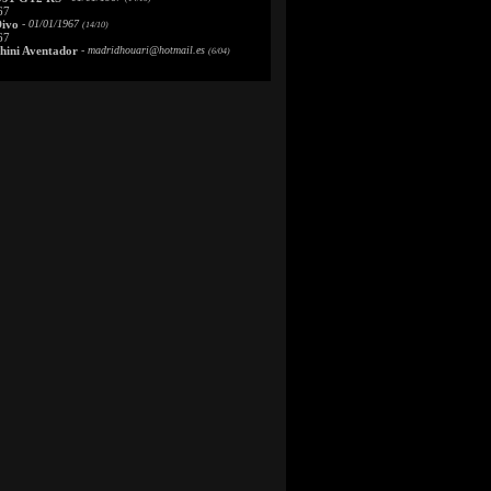
67
Divo
- 01/01/1967
(14/10)
67
ini Aventador
-
madridhouari@hotmail.es
(6/04)