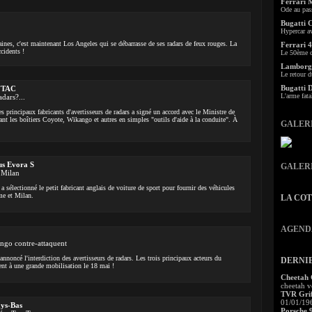
Ferrari 
Ode au pas
Bugatti 
Hypercar a
aines, c'est maintenant Los Angeles qui se débarrasse de ses radars de feux rouges. La
Ferrari 4
ccidents !
Le 50ème c
Lamborgh
Le retour d
Bugatti 
FFTAC
L'arme fata
adars?...
 principaux fabricants d'avertisseurs de radars a signé un accord avec le Ministre de
issant les boîtiers Coyote, Wikango et autres en simples "outils d'aide à la conduite". À
GALER
us Evora S
GALER
 Milan
 a sélectionné le petit fabricant anglais de voiture de sport pour fournir des véhicules
ome et Milan.
LA CO
AGEND
ngo contre-attaquent
nnoncé l'interdiction des avertisseurs de radars. Les trois principaux acteurs du
DERNI
ent à une grande mobilisation le 18 mai !
Cheetah
cheetah v
TVR Grif
01/01/19
ays-Bas
Porsche 