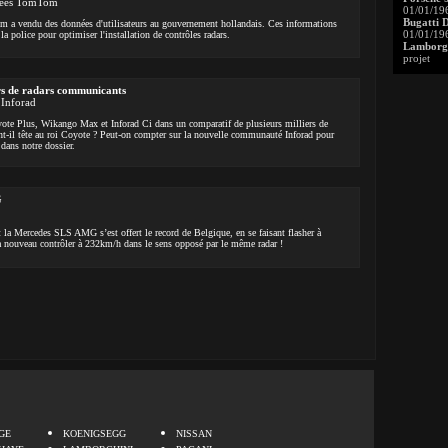
nnées TomTom
01/01/19
Bugatti 
 a vendu des données d'utilisateurs au gouvernement hollandais. Ces informations
01/01/19
la police pour optimiser l'installation de contrôles radars.
Lamborgh
projet
rs de radars communicants
 Inforad
ote Plus, Wikango Max et Inforad Ci dans un comparatif de plusieurs milliers de
t-il tête au roi Coyote ? Peut-on compter sur la nouvelle communauté Inforad pour
 dans notre dossier.
G
t la Mercedes SLS AMG s’est offert le record de Belgique, en se faisant flasher à
à nouveau contrôler à 232km/h dans le sens opposé par le même radar !
.
GE
KOENIGSEGG
NISSAN