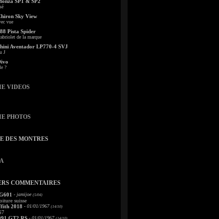
Monza SP1 & SP2
sé
Chiron Sky View
vec vue
88 Pista Spider
abriolet de la marque
ini Aventador LP770-4 SVJ
u J
Divo
le ?
IE VIDEOS
IE PHOTOS
TE DES MONTRES
A
ERS COMMENTAIRES
 G601
- jamijoe
(5/04)
oiture suisse
fith 2018
- 01/01/1967
(14/10)
67
991 GT2 RS
- 01/01/1967
(14/10)