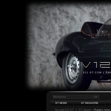
V12 GT.COM L'É
GT NEWS
GT MAGAZINE
Accueil V12 GT
/
GT Speed
/ Radars news