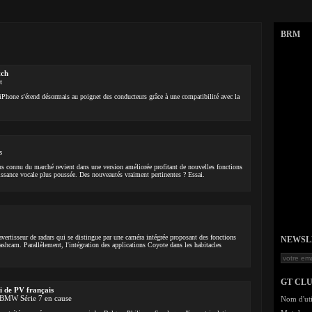
BRM
tch
t
iPhone s'étend désormais au poignet des conducteurs grâce à une compatibilité avec la
s
lus connu du marché revient dans une version améliorée profitant de nouvelles fonctions
aissance vocale plus poussée. Des nouveautés vraiment pertinentes ? Essai.
vertisseur de radars qui se distingue par une caméra intégrée proposant des fonctions
NEWSLET
ashcam. Parallèlement, l'intégration des applications Coyote dans les habitacles
GT CL
li de PV français
a BMW Série 7 en cause
Nom d'uti