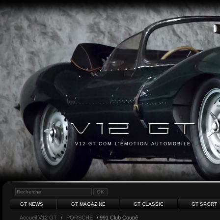
V12 GT.COM L'ÉMOTION AUTOMOBILE
GT NEWS
GT MAGAZINE
GT CLASSIC
GT SPORT
Accueil V12 GT
/
PORSCHE
/ 991 Club Coupé