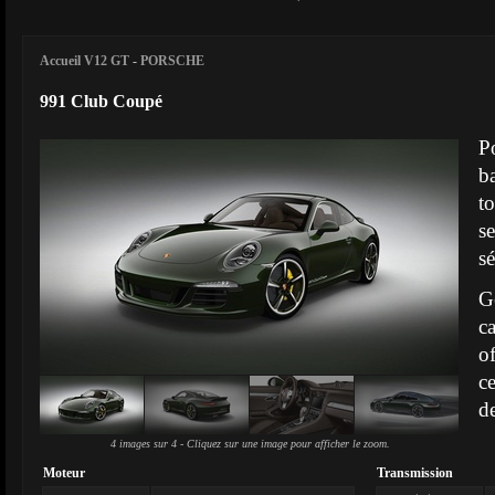
Accueil V12 GT
-
PORSCHE
991 Club Coupé
P
b
t
s
sé
G
c
o
c
d
4 images sur 4 - Cliquez sur une image pour afficher le zoom.
Moteur
Transmission