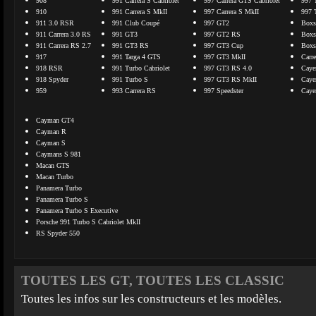
908
991 Carrera S Cabriolet
997 Carrera GTS Cabriolet
997 
910
991 Carrera S MkII
997 Carrera S MkII
997 
911 3.0 RSR
991 Club Coupé
997 GT2
Boxs
911 Carrera 3.0 RS
991 GT3
997 GT2 RS
Boxs
911 Carrera RS 2.7
991 GT3 RS
997 GT3 Cup
Boxs
917
991 Targa 4 GTS
997 GT3 MkII
Carr
918 RSR
991 Turbo Cabriolet
997 GT3 RS 4.0
Caye
918 Spyder
991 Turbo S
997 GT3 RS MkII
Caye
959
993 Carrera RS
997 Speedster
Caye
Cayman GT4
Cayman R
Cayman S
Caymans S 981
Macan GTS
Macan Turbo
Panamera Turbo
Panamera Turbo S
Panamera Turbo S Executive
Porsche 991 Turbo S Cabriolet MkII
RS Spyder 550
TOUTES LES GT, TOUTES LES CLASSIC
Toutes les infos sur les constructeurs et les modèles.