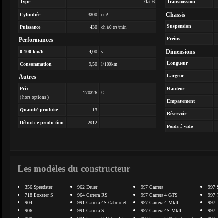
Type
Flat 6
Transmission
Chassis
Cylindrée
3800
cm³
Suspension
Puissance
430
ch à 0 trs/min
Freins
Performances
Dimensions
0-100 km/h
4,00
s
Longueur
Consommation
9,50
l/100km
Largeur
Autres
Prix
Hauteur
170826
€
( hors options )
Empattement
Quantité produite
13
Réservoir
Début de production
2012
Poids à vide
Les modèles du constructeur
356 Speedster
962 Dauer
997 Carrera
997 
718 Boxster S
964 Carrera RS
997 Carrera 4 GTS
997 
904
991 Carrera 4S Cabriolet
997 Carrera 4 MkII
997 
906
991 Carrera S
997 Carrera 4S MkII
997 