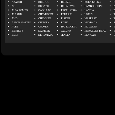
ABARTH
BRISTOL
DELAGE
KOENIGSEGG
N
AC
BUGATTI
DELAHAYE
LAMBORGHINI
P
ALFA ROMEO
CADILLAC
FACEL VEGA
LANCIA
ALLARD
CHEVROLET
FERRARI
LOTUS
AMG
CHRYSLER
FISKER
MASERATI
ASTON MARTIN
CITROEN
FORD
MAYBACH
AUDI
COOPER
ISO RIVOLTA
MCLAREN
BENTLEY
DAIMLER
JAGUAR
MERCEDES BENZ
BMW
DE TOMASO
JENSEN
MORGAN