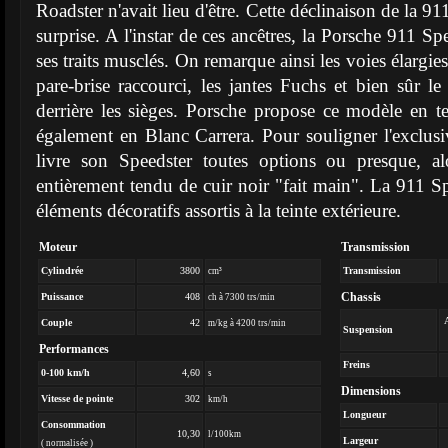
Roadster n'avait lieu d'être. Cette déclinaison de la 9
surprise. A l'instar de ces ancêtres, la Porsche 911 S
ses traits musclés. On remarque ainsi les voies élargies 
pare-brise raccourci, les jantes Fuchs et bien sûr 
derrière les sièges. Porsche propose ce modèle en 
également en Blanc Carrera. Pour souligner l'exclus
livre son Speedster toutes options ou presque, alo
entièrement tendu de cuir noir "fait main". La 911 Sp
éléments décoratifs assortis à la teinte extérieure.
Moteur
Transmission
Cylindrée
3800
Transmission
cm³
Chassis
Puissance
408
ch à 7300 trs/min
Couple
42
m/kg à 4200 trs/min
Suspension
Performances
Freins
0-100 km/h
4,60
s
Dimensions
Vitesse de pointe
302
km/h
Longueur
Consommation
10,30
l/100km
Largeur
( normalisée )