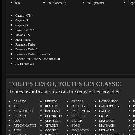
959
993 Carrera RS
997 Speedster
Caye
Cayman GT4
Cayman R
Cayman S
Caymans S 981
Macan GTS
Macan Turbo
Panamera Turbo
Panamera Turbo S
Panamera Turbo S Executive
Porsche 991 Turbo S Cabriolet MkII
RS Spyder 550
TOUTES LES GT, TOUTES LES CLASSIC
Toutes les infos sur les constructeurs et les modèles.
ABARTH
BRISTOL
DELAGE
KOENIGSEGG
N
AC
BUGATTI
DELAHAYE
LAMBORGHINI
P
ALFA ROMEO
CADILLAC
FACEL VEGA
LANCIA
ALLARD
CHEVROLET
FERRARI
LOTUS
AMG
CHRYSLER
FISKER
MASERATI
ASTON MARTIN
CITROEN
FORD
MAYBACH
AUDI
COOPER
ISO RIVOLTA
MCLAREN