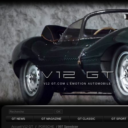
V12 GT.COM L'ÉMOTION AUTOMOBILE
GT NEWS
GT MAGAZINE
GT CLASSIC
GT SPORT
Accueil V12 GT
/
PORSCHE
/ 997 Speedster