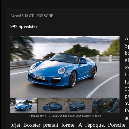
Accueil V12 GT
-
PORSCHE
997 Speedster
A
S
h
g
e
b
f
9
p
a
P
4 images sur 4 - Cliquez sur une image pour afficher le zoom.
a
prjet Boxster prenait forme. A l'époque, Porsche