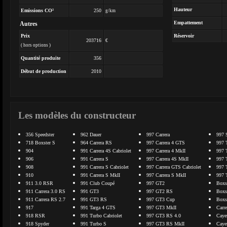
Hauteur
Emissions CO²
250
g/km
Empattement
Autres
Prix
Réservoir
203716
€
( hors options )
Quantité produite
356
Début de production
2010
Les modèles du constructeur
356 Speedster
962 Dauer
997 Carrera
997 
718 Boxster S
964 Carrera RS
997 Carrera 4 GTS
997 
904
991 Carrera 4S Cabriolet
997 Carrera 4 MkII
997 
906
991 Carrera S
997 Carrera 4S MkII
997 
908
991 Carrera S Cabriolet
997 Carrera GTS Cabriolet
997 
910
991 Carrera S MkII
997 Carrera S MkII
997 
911 3.0 RSR
991 Club Coupé
997 GT2
Boxs
911 Carrera 3.0 RS
991 GT3
997 GT2 RS
Boxs
911 Carrera RS 2.7
991 GT3 RS
997 GT3 Cup
Boxs
917
991 Targa 4 GTS
997 GT3 MkII
Carr
918 RSR
991 Turbo Cabriolet
997 GT3 RS 4.0
Caye
918 Spyder
991 Turbo S
997 GT3 RS MkII
Caye