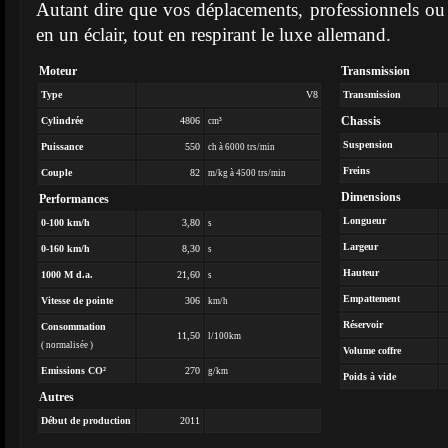
Autant dire que vos déplacements, professionnels ou p
en un éclair, tout en respirant le luxe allemand.
Moteur
Transmission
Type
V8
Transmission
Chassis
Cylindrée
4806
cm³
Suspension
Puissance
550
ch à 6000 trs/min
Freins
Couple
82
m/kg à 4500 trs/min
Dimensions
Performances
Longueur
0-100 km/h
3,80
s
Largeur
0-160 km/h
8,30
s
Hauteur
1000 M d.a.
21,60
s
Empattement
Vitesse de pointe
306
km/h
Réservoir
Consommation
11,50
l/100km
( normalisée )
Volume coffre
Emissions CO²
270
g/km
Poids à vide
Autres
Début de production
2011