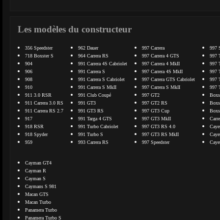
Les modèles du constructeur
356 Speedster
962 Dauer
997 Carrera
997 
718 Boxster S
964 Carrera RS
997 Carrera 4 GTS
997 
904
991 Carrera 4S Cabriolet
997 Carrera 4 MkII
997 
906
991 Carrera S
997 Carrera 4S MkII
997 
908
991 Carrera S Cabriolet
997 Carrera GTS Cabriolet
997 
910
991 Carrera S MkII
997 Carrera S MkII
997 
911 3.0 RSR
991 Club Coupé
997 GT2
Boxs
911 Carrera 3.0 RS
991 GT3
997 GT2 RS
Boxs
911 Carrera RS 2.7
991 GT3 RS
997 GT3 Cup
Boxs
917
991 Targa 4 GTS
997 GT3 MkII
Carr
918 RSR
991 Turbo Cabriolet
997 GT3 RS 4.0
Caye
918 Spyder
991 Turbo S
997 GT3 RS MkII
Caye
959
993 Carrera RS
997 Speedster
Caye
Cayman GT4
Cayman R
Cayman S
Caymans S 981
Macan GTS
Macan Turbo
Panamera Turbo
Panamera Turbo S