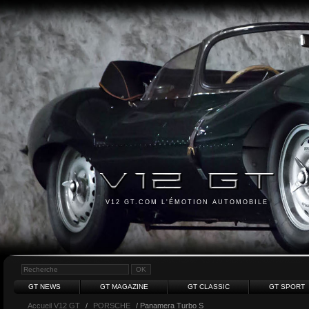
V12 GT.COM L'ÉMOTION AUTOMOBILE
GT NEWS
GT MAGAZINE
GT CLASSIC
GT SPORT
Accueil V12 GT
/
PORSCHE
/ Panamera Turbo S