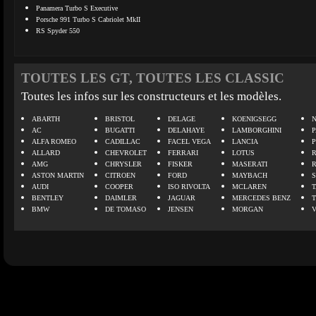
Panamera Turbo S Executive
Porsche 991 Turbo S Cabriolet MkII
RS Spyder 550
TOUTES LES GT, TOUTES LES CLASSIC
Toutes les infos sur les constructeurs et les modèles.
ABARTH
BRISTOL
DELAGE
KOENIGSEGG
N
AC
BUGATTI
DELAHAYE
LAMBORGHINI
P
ALFA ROMEO
CADILLAC
FACEL VEGA
LANCIA
ALLARD
CHEVROLET
FERRARI
LOTUS
AMG
CHRYSLER
FISKER
MASERATI
ASTON MARTIN
CITROEN
FORD
MAYBACH
AUDI
COOPER
ISO RIVOLTA
MCLAREN
BENTLEY
DAIMLER
JAGUAR
MERCEDES BENZ
BMW
DE TOMASO
JENSEN
MORGAN