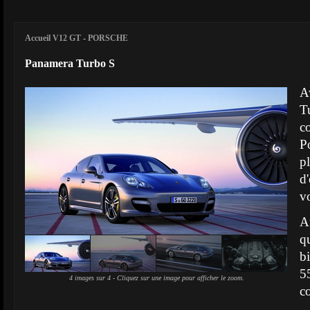
Accueil V12 GT
-
PORSCHE
Panamera Turbo S
A
T
c
P
p
d
vo
Au
q
b
5
4 images sur 4 - Cliquez sur une image pour afficher le zoom.
c