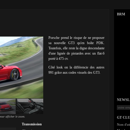
BRM
Porsche prend le risque de ne proposer
sa nouvelle GT3 qu'en boîte PDK.
Toutefois, elle reste la digne descendante
d'une lignée de pistardes avec un flat-6
porté à 475 cv.
Côté look on la différencie des autres
991 grâce aux codes visuels des GT3.
NEWSLET
our afficher le zoom.
GT CL
Transmission
Nom d'uti