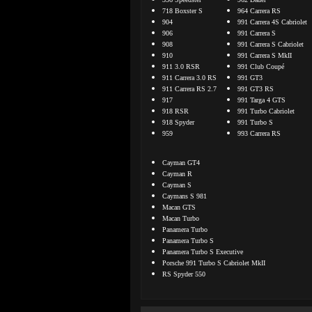
718 Boxster S
964 Carrera RS
904
991 Carrera 4S Cabriolet
906
991 Carrera S
908
991 Carrera S Cabriolet
910
991 Carrera S MkII
911 3.0 RSR
991 Club Coupé
911 Carrera 3.0 RS
991 GT3
911 Carrera RS 2.7
991 GT3 RS
917
991 Targa 4 GTS
918 RSR
991 Turbo Cabriolet
918 Spyder
991 Turbo S
959
993 Carrera RS
Cayman GT4
Cayman R
Cayman S
Caymans S 981
Macan GTS
Macan Turbo
Panamera Turbo
Panamera Turbo S
Panamera Turbo S Executive
Porsche 991 Turbo S Cabriolet MkII
RS Spyder 550