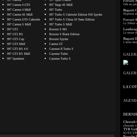
Ferrari 
Ode au pas
997 Carrera 4 GTS
997 Targa 4S MkII
997 Carrera 4 MkII
997 Turbo
Bugatti 
Hypercar a
997 Carrera 4S MkII
997 Turbo S Cabriolet Edition 918 Spyder
997 Carrera GTS Cabriolet
997 Turbo S China 10 Years Edition
Ferrari 4
Le 50ème c
997 Carrera S MkII
997 Turbo S MkII
Lamborgh
997 GT2
Boxster S 981
Le retour d
997 GT2 RS
Boxster S Black Edition
Bugatti 
997 GT3 Cup
Boxster Spyder
L'arme fata
997 GT3 MkII
Carrera GT
997 GT3 RS 4.0
Cayenne II Turbo S
997 GT3 RS MkII
Cayenne Turbo
GALER
997 Speedster
Cayenne Turbo S
GALER
LA CO
AGEND
DERNI
Cheetah
cheetah v
TVR Grif
01/01/19
Porsche 