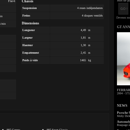
Mot de pa
Chassis
Flat-6
Suspension
4 roues indépendantes
Freins
4 disques ventilés
min
Dimensions
s/min
GT AN
Longueur
4,49
m
Largeur
1,81
m
Hauteur
1,30
m
Empattement
2,45
m
Poids à vide
1465
kg
FERRARI 
2004 - 571
NEWS
Porsche 
Moby Dick 
Automobi
Braquage à 
997 Carrera
997 Sport Classic