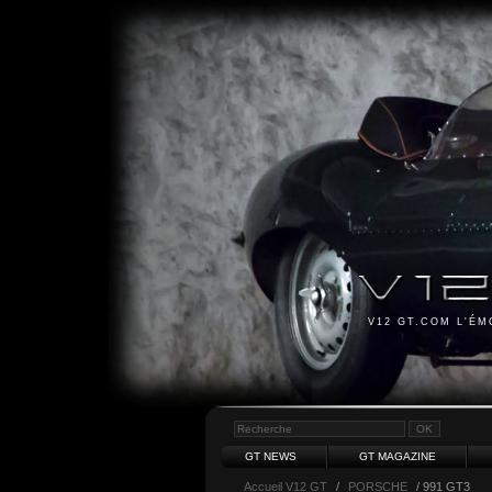
V12 GT.COM L'É
GT NEWS
GT MAGAZINE
Accueil V12 GT
/
PORSCHE
/ 991 GT3