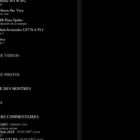
Monza SP1 & SP2
sé
Chiron Sky View
vec vue
88 Pista Spider
abriolet de la marque
ini Aventador LP770-4 SVJ
u J
Divo
le ?
IE VIDEOS
IE PHOTOS
TE DES MONTRES
A
ERS COMMENTAIRES
 G601
- jamijoe
(5/04)
oiture suisse
fith 2018
- 01/01/1967
(14/10)
67
991 GT2 RS
- 01/01/1967
(14/10)