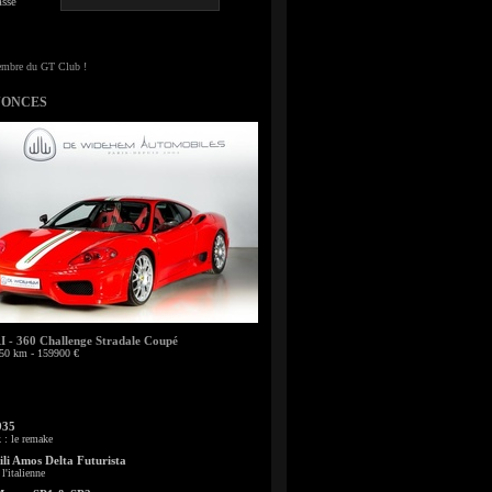
sse
NONCES
- 360 Challenge Stradale Coupé
50 km - 159900 €
935
: le remake
li Amos Delta Futurista
l'italienne