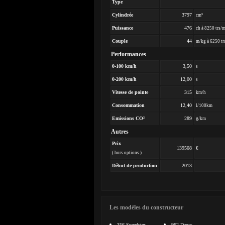
Type
Cylindrée
3797
cm³
Puissance
476
ch à 8250 trs/
Couple
44
m/kg à 6250 tr
Performances
0-100 km/h
3,50
s
0-200 km/h
12,00
s
Vitesse de pointe
315
km/h
Consommation
12,40
l/100km
Emissions CO²
289
g/km
Autres
Prix
139508
€
( hors options )
Début de production
2013
Les modèles du constructeur
356 Speedster
962 Dauer