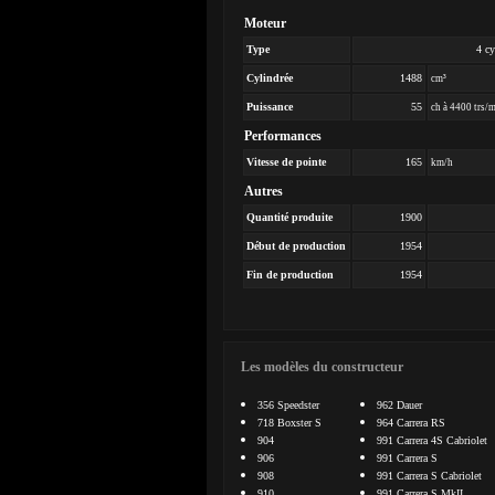
Moteur
Type
4 cy
Cylindrée
1488
cm³
Puissance
55
ch à 4400 trs/
Performances
Vitesse de pointe
165
km/h
Autres
Quantité produite
1900
Début de production
1954
Fin de production
1954
Les modèles du constructeur
356 Speedster
962 Dauer
718 Boxster S
964 Carrera RS
904
991 Carrera 4S Cabriolet
906
991 Carrera S
908
991 Carrera S Cabriolet
910
991 Carrera S MkII