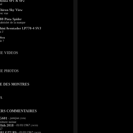
Monza SP1 & SP2
sé
Chiron Sky View
vec vue
88 Pista Spider
abriolet de la marque
ini Aventador LP770-4 SVJ
u J
Divo
le ?
IE VIDEOS
IE PHOTOS
TE DES MONTRES
A
ERS COMMENTAIRES
 G601
- jamijoe
(5/04)
oiture suisse
fith 2018
- 01/01/1967
(14/10)
67
991 GT2 RS
- 01/01/1967
(14/10)