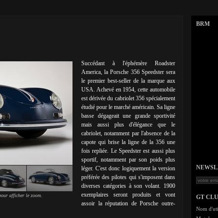
BRM
Succédant à l'éphémère Roadster
America, la Porsche 356 Speedster sera
le premier best-seller de la marque aux
USA. Achevé en 1954, cette automobile
est dérivée du cabriolet 356 spécialement
étudié pour le marché américain. Sa ligne
basse dégageait une grande sportivité
mais aussi plus d'élégance que le
cabriolet, notamment par l'absence de la
capote qui brise la ligne de la 356 une
fois repliée. Le Speedster est aussi plus
sportif, notamment par son poids plus
NEWSLET
léger. C'est donc logiquement la version
préférée des pilotes qui s'imposent dans
diverses catégories à son volant. 1900
exemplaires seront produits et vont
our afficher le zoom.
GT CL
assoir la réputation de Porsche outre-
Nom d'uti