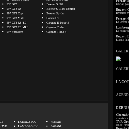
Ferrari 
Ode au pas
997 GT2
Boxster S 981
997 GT2 RS
Boxster S Black Edition
Bugatti 
Hypercar a
997 GT3 Cup
Boxster Spyder
997 GT3 MkII
Carrera GT
Ferrari 4
Le 50ème c
997 GT3 RS 4.0
Cayenne II Turbo S
997 GT3 RS MkII
Cayenne Turbo
Lamborgh
Le retour d
997 Speedster
Cayenne Turbo S
Bugatti 
L'arme fata
GALER
GALER
LA CO
AGEND
DERNI
.
Cheetah
cheetah v
TVR Grif
GE
KOENIGSEGG
NISSAN
01/01/19
HAYE
LAMBORGHINI
PAGANI
Porsche 