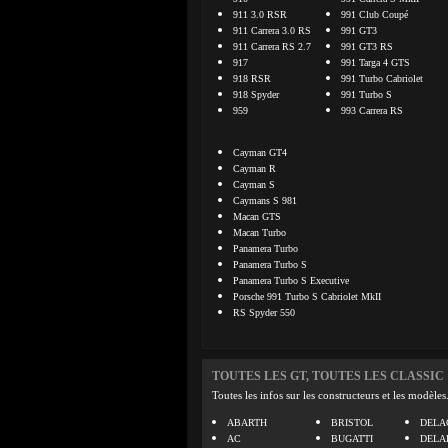
911 3.0 RSR
991 Club Coupé
911 Carrera 3.0 RS
991 GT3
911 Carrera RS 2.7
991 GT3 RS
917
991 Targa 4 GTS
918 RSR
991 Turbo Cabriolet
918 Spyder
991 Turbo S
959
993 Carrera RS
Cayman GT4
Cayman R
Cayman S
Caymans S 981
Macan GTS
Macan Turbo
Panamera Turbo
Panamera Turbo S
Panamera Turbo S Executive
Porsche 991 Turbo S Cabriolet MkII
RS Spyder 550
TOUTES LES GT, TOUTES LES CLASSIC
Toutes les infos sur les constructeurs et les modèles
ABARTH
BRISTOL
DELA
AC
BUGATTI
DELA