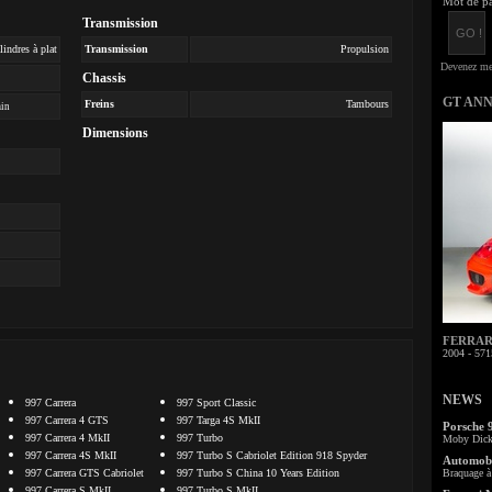
Mot de pa
Transmission
lindres à plat
Transmission
Propulsion
Chassis
GT AN
Freins
Tambours
min
Dimensions
FERRARI 
2004 - 571
NEWS
997 Carrera
997 Sport Classic
997 Carrera 4 GTS
997 Targa 4S MkII
Porsche 
997 Carrera 4 MkII
997 Turbo
Moby Dick 
997 Carrera 4S MkII
997 Turbo S Cabriolet Edition 918 Spyder
Automobi
997 Carrera GTS Cabriolet
997 Turbo S China 10 Years Edition
Braquage à 
997 Carrera S MkII
997 Turbo S MkII