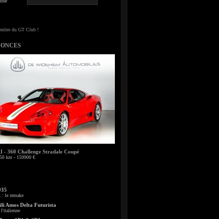
sse
NONCES
- 360 Challenge Stradale Coupé
50 km - 159900 €
935
: le remake
li Amos Delta Futurista
l'italienne