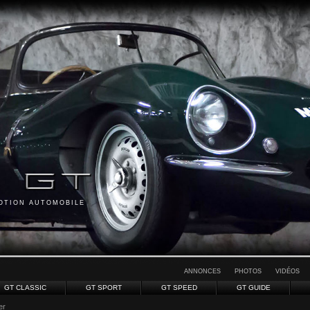
MOTION AUTOMOBILE
ANNONCES
PHOTOS
VIDÉOS
GT CLASSIC
GT SPORT
GT SPEED
GT GUIDE
er