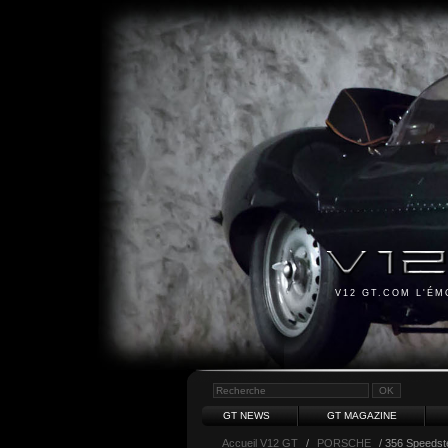
V12 GT.COM L'É
GT NEWS
GT MAGAZINE
Accueil V12 GT
/
PORSCHE
/ 356 Speedst