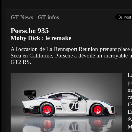
GT News
-
GT infos
Porsche 935
Moby Dick : le remake
A l'occasion de La Rennsport Reunion prenant place s
Seca en Californie, Porsche a dévoilé un incroyable t
GT2 RS.
L
p
m
c
fê
E
é
M