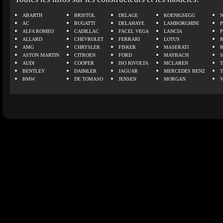
ABARTH
BRISTOL
DELAGE
KOENIGSEGG
N
AC
BUGATTI
DELAHAYE
LAMBORGHINI
P
ALFA ROMEO
CADILLAC
FACEL VEGA
LANCIA
ALLARD
CHEVROLET
FERRARI
LOTUS
AMG
CHRYSLER
FISKER
MASERATI
ASTON MARTIN
CITROEN
FORD
MAYBACH
AUDI
COOPER
ISO RIVOLTA
MCLAREN
BENTLEY
DAIMLER
JAGUAR
MERCEDES BENZ
BMW
DE TOMASO
JENSEN
MORGAN