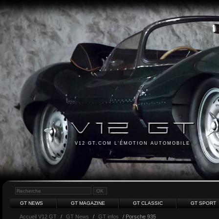
V12 GT.COM L'ÉMOTION AUTOMOBILE
GT NEWS
GT MAGAZINE
GT CLASSIC
GT SPORT
Accueil V12 GT
/
GT News
/
GT infos
/ Porsche 935