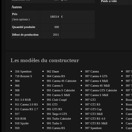
Poids à vide
Autres
Prix
180514
€
( hors options )
Quantité produite
600
Début de production
2011
Les modèles du constructeur
356 Speedster
962 Dauer
997 Carrera
997 
718 Boxster S
964 Carrera RS
997 Carrera 4 GTS
997 
904
991 Carrera 4S Cabriolet
997 Carrera 4 MkII
997 
906
991 Carrera S
997 Carrera 4S MkII
997 
908
991 Carrera S Cabriolet
997 Carrera GTS Cabriolet
997 
910
991 Carrera S MkII
997 Carrera S MkII
997 
911 3.0 RSR
991 Club Coupé
997 GT2
Boxs
911 Carrera 3.0 RS
991 GT3
997 GT2 RS
Boxs
911 Carrera RS 2.7
991 GT3 RS
997 GT3 Cup
Boxs
917
991 Targa 4 GTS
997 GT3 MkII
Carr
918 RSR
991 Turbo Cabriolet
997 GT3 RS 4.0
Caye
918 Spyder
991 Turbo S
997 GT3 RS MkII
Caye
959
993 Carrera RS
997 Speedster
Caye