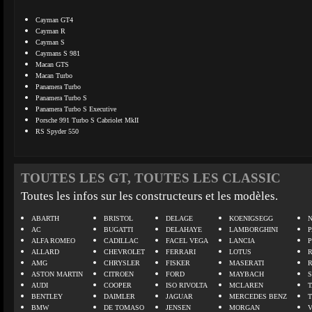
Cayman GT4
Cayman R
Cayman S
Caymans S 981
Macan GTS
Macan Turbo
Panamera Turbo
Panamera Turbo S
Panamera Turbo S Executive
Porsche 991 Turbo S Cabriolet MkII
RS Spyder 550
TOUTES LES GT, TOUTES LES CLASSIC
Toutes les infos sur les constructeurs et les modèles.
ABARTH
BRISTOL
DELAGE
KOENIGSEGG
N
AC
BUGATTI
DELAHAYE
LAMBORGHINI
P
ALFA ROMEO
CADILLAC
FACEL VEGA
LANCIA
ALLARD
CHEVROLET
FERRARI
LOTUS
AMG
CHRYSLER
FISKER
MASERATI
ASTON MARTIN
CITROEN
FORD
MAYBACH
AUDI
COOPER
ISO RIVOLTA
MCLAREN
BENTLEY
DAIMLER
JAGUAR
MERCEDES BENZ
BMW
DE TOMASO
JENSEN
MORGAN