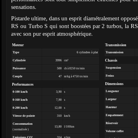
sensations.
Pistarde ultime, dans un esprit diamétralement oppos
RS ou Turbo S qui sont boostées par 2 turbos, la RS
avec son pur esprit atmosphérique.
Moteur
Transmission
Type
6 cylindres à plat
Transmission
Chassis
Cylindrée
3996
cm³
Suspension
Puissance
500
ch à 8250 trs/min
Freins
Couple
47
m/kg à 4750 trs/min
Dimensions
Performances
Longueur
0-100 km/h
3,90
s
Largeur
0-160 km/h
7,90
s
Hauteur
0-200 km/h
12,00
s
Empattement
Vitesse de pointe
310
km/h
Réservoir
Consommation
13,80
l/100km
( normalisée )
Volume coffre
Emissions CO²
314
g/km