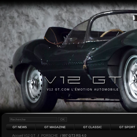
V12 GT.COM L'ÉMOTION AUTOMOBILE
GT NEWS
GT MAGAZINE
GT CLASSIC
GT SPORT
Accueil V12 GT
/
PORSCHE
/ 997 GT3 RS 4.0