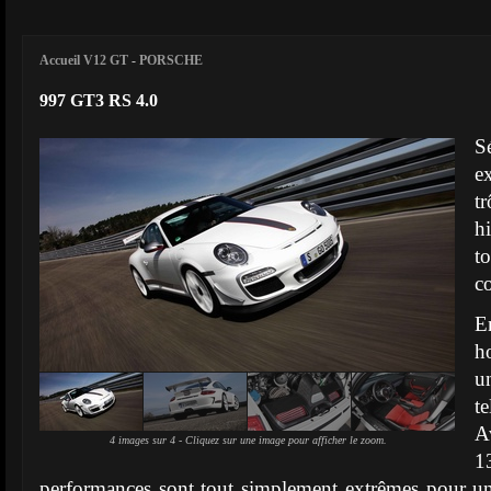
Accueil V12 GT
-
PORSCHE
997 GT3 RS 4.0
S
e
t
h
t
c
E
h
un
te
A
4 images sur 4 - Cliquez sur une image pour afficher le zoom.
performances sont tout simplement extrêmes pour u