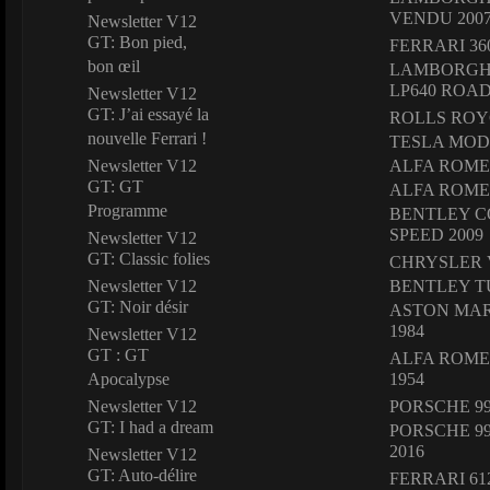
VENDU 200
Newsletter V12
GT: Bon pied,
FERRARI 36
bon œil
LAMBORGH
LP640 ROAD
Newsletter V12
GT: J’ai essayé la
ROLLS ROYC
nouvelle Ferrari !
TESLA MODE
Newsletter V12
ALFA ROME
GT: GT
ALFA ROME
Programme
BENTLEY C
SPEED 2009
Newsletter V12
GT: Classic folies
CHRYSLER V
Newsletter V12
BENTLEY T
GT: Noir désir
ASTON MAR
1984
Newsletter V12
GT : GT
ALFA ROMEO
Apocalypse
1954
Newsletter V12
PORSCHE 99
GT: I had a dream
PORSCHE 99
2016
Newsletter V12
GT: Auto-délire
FERRARI 612