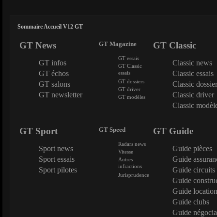
Sommaire Accueil V12 GT
GT News
GT Magazine
GT Classic
GT essais
GT infos
Classic news
GT Classic
GT échos
Classic essais
essais
GT dossiers
GT salons
Classic dossie
GT driver
GT newsletter
Classic driver
GT modèles
Classic modèl
GT Sport
GT Speed
GT Guide
Radars news
Sport news
Guide pièces
Vitesse
Sport essais
Guide assuran
Autres
infractions
Sport pilotes
Guide circuits
Jurisprudence
Guide constru
Guide locatio
Guide clubs
Guide négocia