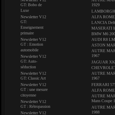
GT: Bobo de
1929
Luxe
LAMBORGHIN
Newsletter V12
ALFA ROMEO
GT:
LANCIA Delta
Enseignement
MASERATI In
primaire
BMW M6 20
Newsletter V12
AUDI R8 LM
GT : Emotion
ASTON MART
automobile
AUTRE MARQ
1967
Newsletter V12
GT: Auto-
JAGUAR XK1
séduction
CHEVROLET C
Newsletter V12
AUTRE MARQ
GT: Classic Art
1967
Newsletter V12
FERRARI 575
GT : une mesure
ALFA ROMEO 
citoyenne
AUTRE MARQ
Mans Coupe 
Newsletter V12
GT : Rétropassion
AUTRE MARQ
1988
Newsletter V12