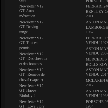
crise
PORSCHE 91
Newsletter V12
FERRARI 246
GT: Auto
BENTLEY Con
méditation
2011
Newsletter V12
ASTON MART
GT: Driving
LAMBORGHI
range
1967
Newsletter V12
FERRARI 365
GT: Tout est
VENDU 197
permis!
ASTON MART
VENDU 200
Newsletter V12
GT : Des chevaux
MERCEDES B
et des hommes
ROLLS ROYC
Newsletter V12
ASTON MARTI
GT : Remède de
VENDU 201
cheval (vapeur)
MCLAREN 67
2017
Newsletter V12
GT: Happy
ASTON MART
Birthday !
VENDU 196
Newsletter V12
PORSCHE 93
GT : Love Story
1984