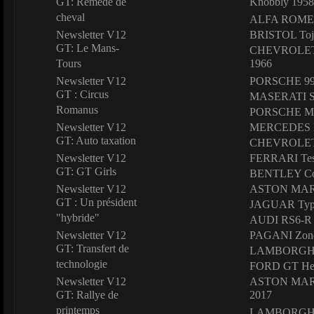
GT: Remède de
Knobbly 1958
cheval
ALFA ROME
Newsletter V12
BRISTOL Toje
GT: Le Mans-
CHEVROLET C
Tours
1966
Newsletter V12
PORSCHE 993
GT : Circus
MASERATI S
Romanus
PORSCHE Mac
Newsletter V12
MERCEDES 
GT: Auto taxation
CHEVROLET C
Newsletter V12
FERRARI Test
GT: GT Girls
BENTLEY Con
Newsletter V12
ASTON MART
GT : Un président
JAGUAR Typ
"hybride"
AUDI RS6-R
Newsletter V12
PAGANI Zon
GT: Transfert de
LAMBORGHIN
technologie
FORD GT Her
Newsletter V12
ASTON MAR
GT: Rallye de
2017
printemps
LAMBORGHINI