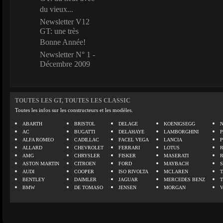
du vieux...
Newsletter V12
GT: une très
Bonne Année!
Newsletter N° 1 -
Décembre 2009
TOUTES LES GT, TOUTES LES CLASSIC
Toutes les infos sur les constructeurs et les modèles.
ABARTH
BRISTOL
DELAGE
KOENIGSEGG
N
AC
BUGATTI
DELAHAYE
LAMBORGHINI
P
ALFA ROMEO
CADILLAC
FACEL VEGA
LANCIA
ALLARD
CHEVROLET
FERRARI
LOTUS
AMG
CHRYSLER
FISKER
MASERATI
ASTON MARTIN
CITROEN
FORD
MAYBACH
AUDI
COOPER
ISO RIVOLTA
MCLAREN
BENTLEY
DAIMLER
JAGUAR
MERCEDES BENZ
BMW
DE TOMASO
JENSEN
MORGAN