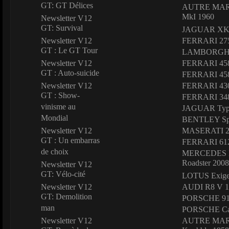
GT: GT Délices
AUTRE MARQ
MkI 1960
Newsletter V12
GT: Survival
JAGUAR XKS
Newsletter V12
FERRARI 27
GT : Le GT Tour
LAMBORGHIN
Newsletter V12
FERRARI 458 
GT : Auto-suicide
FERRARI 458
Newsletter V12
FERRARI 430
GT : Show-
FERRARI 348
vinisme au
JAGUAR Type
Mondial
BENTLEY Spe
Newsletter V12
MASERATI 2
GT : Un embarras
FERRARI 612 
de choix
MERCEDES B
Roadster 2008
Newsletter V12
GT: Vélo-cité
LOTUS Exige
Newsletter V12
AUDI R8 V 1
GT: Demolition
PORSCHE 91
man
PORSCHE Car
Newsletter V12
AUTRE MARQU