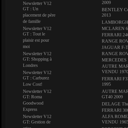
2009
Newsletter V12
GT : Un
BENTLEY Co
placement de père
2013
de famille
LAMBORGHIN
Newsletter V12
MCLAREN 67
GT : Tout le
FERRARI 24
plaisir est pour
RANGE ROVE
moi
JAGUAR F-Ty
Newsletter V12
RANGE ROVE
GT: Shopping à
MERCEDES 
Londres
AUTRE MARQ
VENDU 197
Newsletter V12
GT : Carburez
FERRARI F33
Low Cost!
1995
Newsletter V12
AUTRE MARQ
GT: Roma
GT40 2009
Goodwood
DELAGE The 
Express
FERRARI 308
Newsletter V12
ALFA ROMEO 
GT: Gestion de
VENDU 196