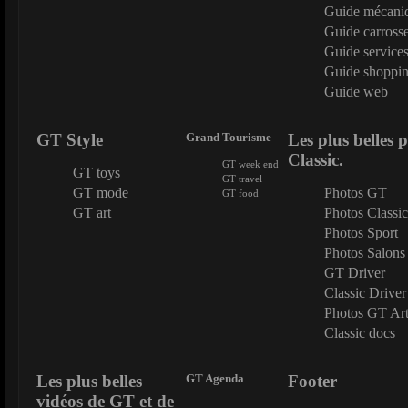
Guide mécani
Guide carrosse
Guide service
Guide shoppi
Guide web
GT Style
Grand Tourisme
Les plus belles 
Classic.
GT week end
GT toys
GT travel
GT mode
Photos GT
GT food
GT art
Photos Classic
Photos Sport
Photos Salons
GT Driver
Classic Driver
Photos GT Ar
Classic docs
Les plus belles
GT Agenda
Footer
vidéos de GT et de