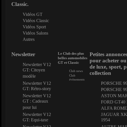
Classic.
Vidéos GT
Vidéos Classic
Vidéos Sport
Vidéos Salons
Autres
Newsletter
Le Club des plus
Petites annonces
belles automobiles
pour acheter ou
GT et Classic
Newsletter V12
de luxe, sport, 
GT: Citoyen
Club news
collection
modèle
Club
évènements
Newsletter V12
PORSCHE 996
GT: Rétro-story
PORSCHE 99
Newsletter V12
ASTON MARTI
GT : Cadeaux
FORD GT40 
pour lui
ALFA ROMEO
Newsletter V12
JAGUAR XK 1
GT: Equi-taxe
1954
Newsletter V12
AUTRE MARQU