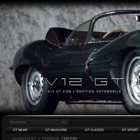
V12 GT.COM L'ÉMOTION AUTOMOBILE
GT NEWS
GT MAGAZINE
GT CLASSIC
GT SPORT
Accueil V12 GT
/
PORSCHE
/ 918 RSR