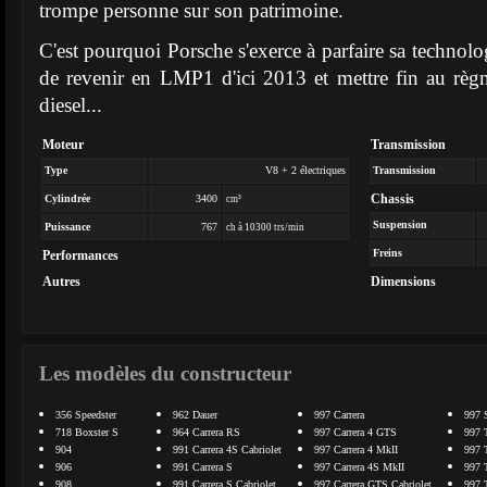
trompe personne sur son patrimoine.
C'est pourquoi Porsche s'exerce à parfaire sa technolo
de revenir en LMP1 d'ici 2013 et mettre fin au règ
diesel...
Moteur
Transmission
Type
V8 + 2 électriques
Transmission
Chassis
Cylindrée
3400
cm³
Suspension
Puissance
767
ch à 10300 trs/min
Freins
Performances
Autres
Dimensions
Les modèles du constructeur
356 Speedster
962 Dauer
997 Carrera
997 
718 Boxster S
964 Carrera RS
997 Carrera 4 GTS
997 
904
991 Carrera 4S Cabriolet
997 Carrera 4 MkII
997 
906
991 Carrera S
997 Carrera 4S MkII
997 
908
991 Carrera S Cabriolet
997 Carrera GTS Cabriolet
997 