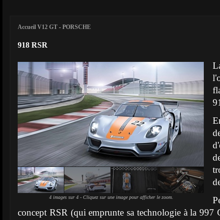
Accueil V12 GT
-
PORSCHE
918 RSR
L
l
f
9
E
d
d
de
t
d
4 images sur 4 - Cliquez sur une image pour afficher le zoom.
P
concept RSR (qui emprunte sa technologie à la 99