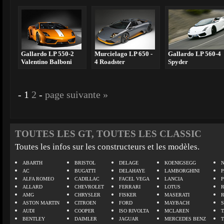
Gallardo LP 550-2
Murcielago LP 650 -
Gallardo LP 560-4
Valentino Balboni
4 Roadster
Spyder
-
1
2
-
page suivante »
TOUTES LES GT, TOUTES LES CLASSIC
Toutes les infos sur les constructeurs et les modèles.
ABARTH
BRISTOL
DELAGE
KOENIGSEGG
N
AC
BUGATTI
DELAHAYE
LAMBORGHINI
P
ALFA ROMEO
CADILLAC
FACEL VEGA
LANCIA
ALLARD
CHEVROLET
FERRARI
LOTUS
AMG
CHRYSLER
FISKER
MASERATI
ASTON MARTIN
CITROEN
FORD
MAYBACH
AUDI
COOPER
ISO RIVOLTA
MCLAREN
BENTLEY
DAIMLER
JAGUAR
MERCEDES BENZ