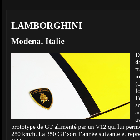
LAMBORGHINI
Modena, Italie
D
d
t
m
(
f
F
s
a
a
prototype de GT alimenté par un V12 qui lui permet
280 km/h. La 350 GT sort l’année suivante et repre