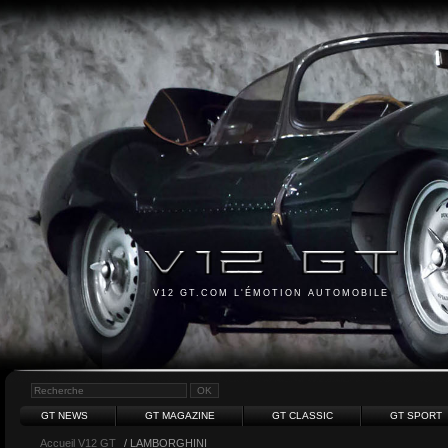
V12 GT.COM L'ÉMOTION AUTOMOBILE
GT NEWS
GT MAGAZINE
GT CLASSIC
GT SPORT
Accueil V12 GT
/ LAMBORGHINI