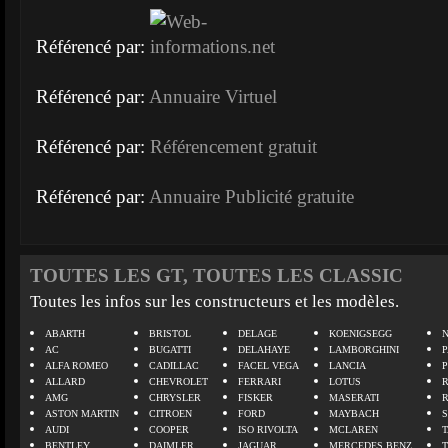
Référencé par:
Référencé par:
Annuaire Virtuel
Référencé par:
Référencement gratuit
Référencé par:
Annuaire Publicité gratuite
TOUTES LES GT, TOUTES LES CLASSIC
Toutes les infos sur les constructeurs et les modèles.
ABARTH
BRISTOL
DELAGE
KOENIGSEGG
N
AC
BUGATTI
DELAHAYE
LAMBORGHINI
P
ALFA ROMEO
CADILLAC
FACEL VEGA
LANCIA
ALLARD
CHEVROLET
FERRARI
LOTUS
AMG
CHRYSLER
FISKER
MASERATI
ASTON MARTIN
CITROEN
FORD
MAYBACH
AUDI
COOPER
ISO RIVOLTA
MCLAREN
BENTLEY
DAIMLER
JAGUAR
MERCEDES BENZ