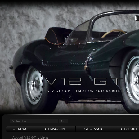
V12 GT.COM L'ÉMOTION AUTOMOBILE
GT NEWS
GT MAGAZINE
GT CLASSIC
GT SPORT
Accueil V12 GT
/ Liens