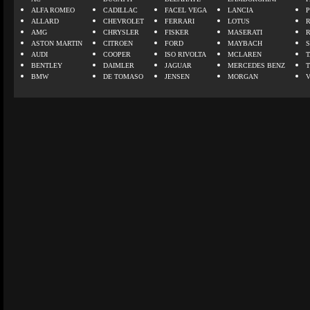
ALFA ROMEO
CADILLAC
FACEL VEGA
LANCIA
ALLARD
CHEVROLET
FERRARI
LOTUS
AMG
CHRYSLER
FISKER
MASERATI
ASTON MARTIN
CITROEN
FORD
MAYBACH
AUDI
COOPER
ISO RIVOLTA
MCLAREN
BENTLEY
DAIMLER
JAGUAR
MERCEDES BENZ
BMW
DE TOMASO
JENSEN
MORGAN