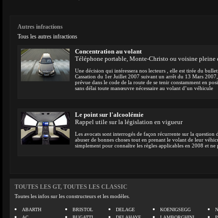
Autres infractions
Tous les autres infractions
Concentration au volant
Téléphone portable, Monte-Christo ou voisine pleine 
Une décision qui intéressera nos lecteurs , elle est tirée du bull
Cassation du 1er Juillet 2007 suivant un arrêt du 13 Mars 2007, 
prévue dans le code de la route de se tenir constamment en po
sans délai toute manœuvre nécessaire au volant d’un véhicule
Le point sur l'alcoolémie
Rappel utile sur la législation en vigueur
Les avocats sont interrogés de façon récurrente sur la question 
abuser de bonnes choses tout en prenant le volant de leur véhicu
simplement pour connaître les règles applicables en 2008 et ne 
TOUTES LES GT, TOUTES LES CLASSIC
Toutes les infos sur les constructeurs et les modèles.
ABARTH
BRISTOL
DELAGE
KOENIGSEGG
N
AC
BUGATTI
DELAHAYE
LAMBORGHINI
P