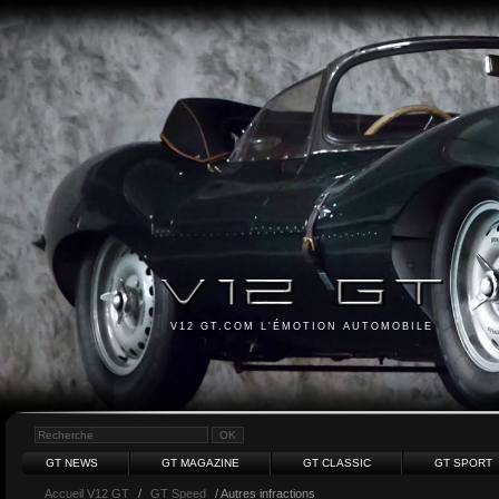
V12 GT.COM L'ÉMOTION AUTOMOBILE
GT NEWS
GT MAGAZINE
GT CLASSIC
GT SPORT
Accueil V12 GT
/
GT Speed
/ Autres infractions