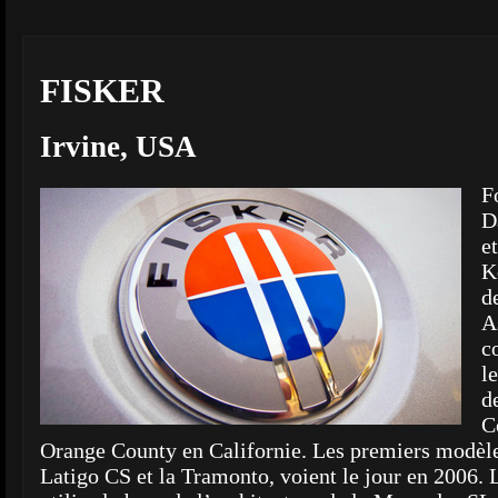
FISKER
Irvine, USA
F
D
e
K
d
A
c
le
d
C
Orange County en Californie. Les premiers modèle
Latigo CS et la Tramonto, voient le jour en 2006. 