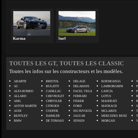
Karma
Surf
TOUTES LES GT, TOUTES LES CLASSIC
Toutes les infos sur les constructeurs et les modèles.
ABARTH
BRISTOL
DELAGE
KOENIGSEGG
N
AC
BUGATTI
DELAHAYE
LAMBORGHINI
P
ALFA ROMEO
CADILLAC
FACEL VEGA
LANCIA
ALLARD
CHEVROLET
FERRARI
LOTUS
AMG
CHRYSLER
FISKER
MASERATI
ASTON MARTIN
CITROEN
FORD
MAYBACH
AUDI
COOPER
ISO RIVOLTA
MCLAREN
BENTLEY
DAIMLER
JAGUAR
MERCEDES BENZ
BMW
DE TOMASO
JENSEN
MORGAN