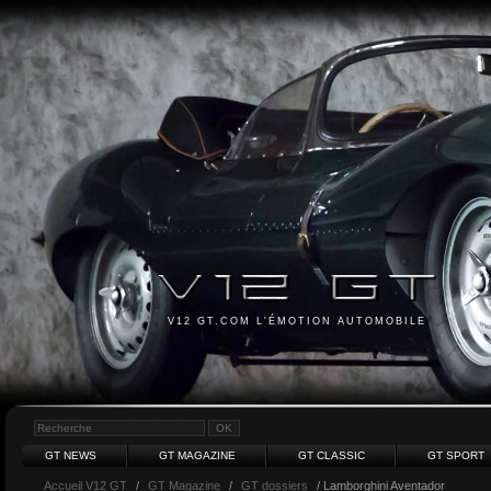
V12 GT.COM L'ÉMOTION AUTOMOBILE
GT NEWS
GT MAGAZINE
GT CLASSIC
GT SPORT
Accueil V12 GT
/
GT Magazine
/
GT dossiers
/ Lamborghini Aventador