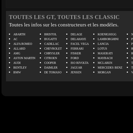
TOUTES LES GT, TOUTES LES CLASSIC
Toutes les infos sur les constructeurs et les modèles.
ABARTH
BRISTOL
DELAGE
KOENIGSEGG
N
AC
BUGATTI
DELAHAYE
LAMBORGHINI
P
ALFA ROMEO
CADILLAC
FACEL VEGA
LANCIA
ALLARD
CHEVROLET
FERRARI
LOTUS
AMG
CHRYSLER
FISKER
MASERATI
ASTON MARTIN
CITROEN
FORD
MAYBACH
AUDI
COOPER
ISO RIVOLTA
MCLAREN
BENTLEY
DAIMLER
JAGUAR
MERCEDES BENZ
BMW
DE TOMASO
JENSEN
MORGAN