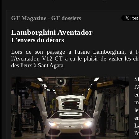
GT Magazine
-
GT dossiers
Lamborghini Aventador
L'envers du décors
Lors de son passage à l'usine Lamborghini, à l'o
l'Aventador, V12 GT a eu le plaisir de visiter les c
des lieux à Sant'Agata.
S
l
e
m
l
L
l