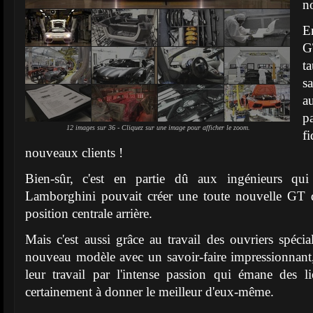
n
En
G
t
s
a
p
12 images sur 36 - Cliquez sur une image pour afficher le zoom.
f
nouveaux clients !
Bien-sûr, c'est en partie dû aux ingénieurs qu
Lamborghini pouvait créer une toute nouvelle GT 
position centrale arrière.
Mais c'est aussi grâce au travail des ouvriers spécia
nouveau modèle avec un savoir-faire impressionnant
leur travail par l'intense passion qui émane des l
certainement à donner le meilleur d'eux-même.