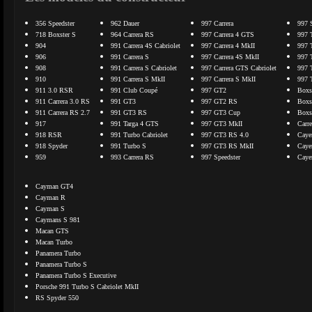
356 Speedster
962 Dauer
997 Carrera
997 
718 Boxster S
964 Carrera RS
997 Carrera 4 GTS
997 
904
991 Carrera 4S Cabriolet
997 Carrera 4 MkII
997 
906
991 Carrera S
997 Carrera 4S MkII
997 
908
991 Carrera S Cabriolet
997 Carrera GTS Cabriolet
997 
910
991 Carrera S MkII
997 Carrera S MkII
997 
911 3.0 RSR
991 Club Coupé
997 GT2
Boxs
911 Carrera 3.0 RS
991 GT3
997 GT2 RS
Boxs
911 Carrera RS 2.7
991 GT3 RS
997 GT3 Cup
Boxs
917
991 Targa 4 GTS
997 GT3 MkII
Carr
918 RSR
991 Turbo Cabriolet
997 GT3 RS 4.0
Caye
918 Spyder
991 Turbo S
997 GT3 RS MkII
Caye
959
993 Carrera RS
997 Speedster
Caye
Cayman GT4
Cayman R
Cayman S
Caymans S 981
Macan GTS
Macan Turbo
Panamera Turbo
Panamera Turbo S
Panamera Turbo S Executive
Porsche 991 Turbo S Cabriolet MkII
RS Spyder 550