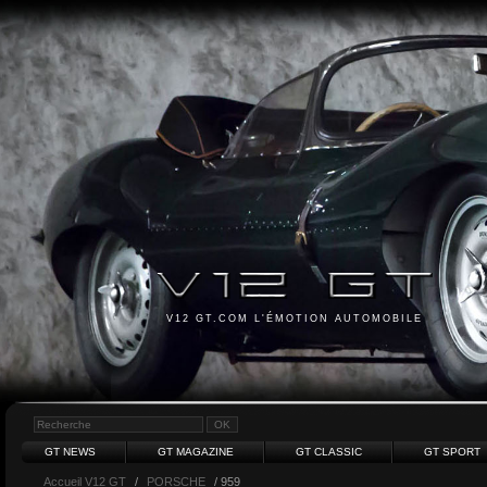
V12 GT.COM L'ÉMOTION AUTOMOBILE
GT NEWS
GT MAGAZINE
GT CLASSIC
GT SPORT
Accueil V12 GT
/
PORSCHE
/ 959