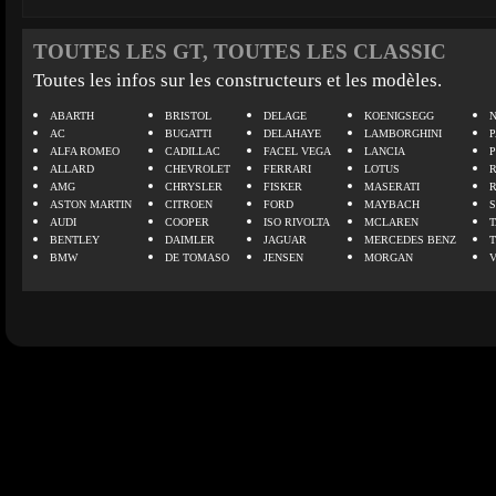
TOUTES LES GT, TOUTES LES CLASSIC
Toutes les infos sur les constructeurs et les modèles.
ABARTH
BRISTOL
DELAGE
KOENIGSEGG
N
AC
BUGATTI
DELAHAYE
LAMBORGHINI
P
ALFA ROMEO
CADILLAC
FACEL VEGA
LANCIA
ALLARD
CHEVROLET
FERRARI
LOTUS
AMG
CHRYSLER
FISKER
MASERATI
ASTON MARTIN
CITROEN
FORD
MAYBACH
AUDI
COOPER
ISO RIVOLTA
MCLAREN
BENTLEY
DAIMLER
JAGUAR
MERCEDES BENZ
BMW
DE TOMASO
JENSEN
MORGAN