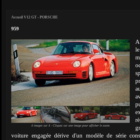
Accueil V12 GT
-
PORSCHE
959
A
l
m
o
s
p
a
a
p
e
r
4 images sur 4 - Cliquez sur une image pour afficher le zoom.
g
voiture engagée dérive d'un modèle de série con