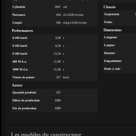
Chassis
Cylindrée
2847
cm³
Suspension
Puissance
450
ch à 6500 trs/min
Freins
Couple
500
m/kg à 5500 trs/min
Dimensions
Performances
Longueur
0-100 km/h
3,90
s
Largeur
0-160 km/h
8,50
s
Hauteur
0-200 km/h
13,30
s
Empattement
400 M d.a.
11,80
s
Poids à vide
1000 M d.a.
21,60
s
Vitesse de pointe
317
km/h
Autres
Quantité produite
337
Début de production
1986
Fin de production
1989
Les modèles du constructeur