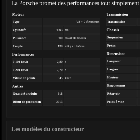
La Porsche promet des performances tout simplement 
Moteur
Transmission
Type
V8 + 2 électriques
Transmission
Chassis
Cylindrée
4593
cm³
Suspension
Puissance
900
ch à 8500 trs/min
Freins
Couple
130
m/kg à 0 trs/min
Dimensions
Performances
Longueur
0-100 km/h
2,80
s
Largeur
0-200 km/h
7,70
s
Hauteur
Vitesse de pointe
345
km/h
Empattement
Autres
Quantité produite
918
Réservoir
Début de production
2013
Poids à vide
Les modèles du constructeur