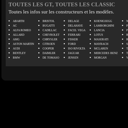
TOUTES LES GT, TOUTES LES CLASSIC
Toutes les infos sur les constructeurs et les modèles.
ABARTH
BRISTOL
DELAGE
KOENIGSEGG
N
AC
BUGATTI
DELAHAYE
LAMBORGHINI
P
ALFA ROMEO
CADILLAC
FACEL VEGA
LANCIA
ALLARD
CHEVROLET
FERRARI
LOTUS
AMG
CHRYSLER
FISKER
MASERATI
ASTON MARTIN
CITROEN
FORD
MAYBACH
AUDI
COOPER
ISO RIVOLTA
MCLAREN
BENTLEY
DAIMLER
JAGUAR
MERCEDES BENZ
BMW
DE TOMASO
JENSEN
MORGAN