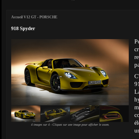
Accueil V12 GT
-
PORSCHE
918 Spyder
P
c
r
p
C
9
L
h
m
c
é
4 images sur 4 - Cliquez sur une image pour afficher le zoom.
u