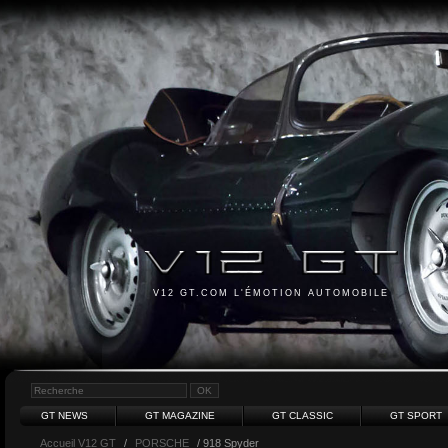
V12 GT.COM L'ÉMOTION AUTOMOBILE
GT NEWS
GT MAGAZINE
GT CLASSIC
GT SPORT
Accueil V12 GT
/
PORSCHE
/ 918 Spyder