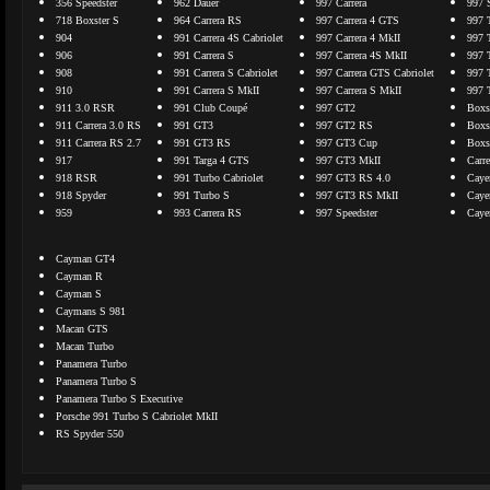
356 Speedster
962 Dauer
997 Carrera
997 
718 Boxster S
964 Carrera RS
997 Carrera 4 GTS
997 
904
991 Carrera 4S Cabriolet
997 Carrera 4 MkII
997 
906
991 Carrera S
997 Carrera 4S MkII
997 
908
991 Carrera S Cabriolet
997 Carrera GTS Cabriolet
997 
910
991 Carrera S MkII
997 Carrera S MkII
997 
911 3.0 RSR
991 Club Coupé
997 GT2
Boxs
911 Carrera 3.0 RS
991 GT3
997 GT2 RS
Boxs
911 Carrera RS 2.7
991 GT3 RS
997 GT3 Cup
Boxs
917
991 Targa 4 GTS
997 GT3 MkII
Carr
918 RSR
991 Turbo Cabriolet
997 GT3 RS 4.0
Caye
918 Spyder
991 Turbo S
997 GT3 RS MkII
Caye
959
993 Carrera RS
997 Speedster
Caye
Cayman GT4
Cayman R
Cayman S
Caymans S 981
Macan GTS
Macan Turbo
Panamera Turbo
Panamera Turbo S
Panamera Turbo S Executive
Porsche 991 Turbo S Cabriolet MkII
RS Spyder 550