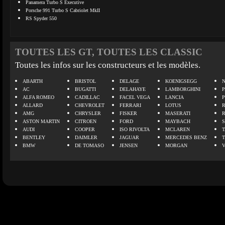
Panamera Turbo S Executive
Porsche 991 Turbo S Cabriolet MkII
RS Spyder 550
TOUTES LES GT, TOUTES LES CLASSIC
Toutes les infos sur les constructeurs et les modèles.
ABARTH
BRISTOL
DELAGE
KOENIGSEGG
N
AC
BUGATTI
DELAHAYE
LAMBORGHINI
P
ALFA ROMEO
CADILLAC
FACEL VEGA
LANCIA
ALLARD
CHEVROLET
FERRARI
LOTUS
AMG
CHRYSLER
FISKER
MASERATI
ASTON MARTIN
CITROEN
FORD
MAYBACH
AUDI
COOPER
ISO RIVOLTA
MCLAREN
BENTLEY
DAIMLER
JAGUAR
MERCEDES BENZ
BMW
DE TOMASO
JENSEN
MORGAN