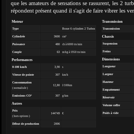
que les amateurs de sensations se rassurent, les 2 tur
répondent présent quand il s'agit de faire vibrer les ver
Moteur
Transmission
Type
Boxer 6 cylindres 2 Turbos
Transmission
Chassis
Cylindrée
3600
cm³
Suspension
Puissance
480
ch à 6000 trs/min
Freins
Couple
63
m/kg à 1950 trs/min
Dimensions
Performances
Longueur
0-100 km/h
3,90
s
Largeur
Vitesse de pointe
307
km/h
Hauteur
Consommation
12,80
l/100km
( normalisée )
Empattement
Emissions CO²
307
g/km
Réservoir
Autres
Volume coffre
Prix
Poids à vide
144749
€
( hors options )
Début de production
2006