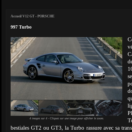
Accueil V12 GT
-
PORSCHE
997 Turbo
C
vé
C
d
1
s
p
d
q
l
P
4 images sur 4 - Cliquez sur une image pour afficher le zoom.
T
bestiales GT2 ou GT3, la Turbo rassure avec sa trans