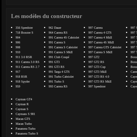
Les modèles du constructeur
356 Speedster
962 Dauer
997 Carrera
997 
718 Boxster S
964 Carrera RS
997 Carrera 4 GTS
997 
904
991 Carrera 4S Cabriolet
997 Carrera 4 MkII
997 
906
991 Carrera S
997 Carrera 4S MkII
997 
908
991 Carrera S Cabriolet
997 Carrera GTS Cabriolet
997 
910
991 Carrera S MkII
997 Carrera S MkII
997 
911 3.0 RSR
991 Club Coupé
997 GT2
Boxs
911 Carrera 3.0 RS
991 GT3
997 GT2 RS
Boxs
911 Carrera RS 2.7
991 GT3 RS
997 GT3 Cup
Boxs
917
991 Targa 4 GTS
997 GT3 MkII
Carr
918 RSR
991 Turbo Cabriolet
997 GT3 RS 4.0
Caye
918 Spyder
991 Turbo S
997 GT3 RS MkII
Caye
959
993 Carrera RS
997 Speedster
Caye
Cayman GT4
Cayman R
Cayman S
Caymans S 981
Macan GTS
Macan Turbo
Panamera Turbo
Panamera Turbo S