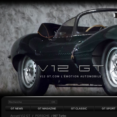
V12 GT.COM L'ÉMOTION AUTOMOBILE
GT NEWS
GT MAGAZINE
GT CLASSIC
GT SPORT
Accueil V12 GT
/
PORSCHE
/ 997 Turbo