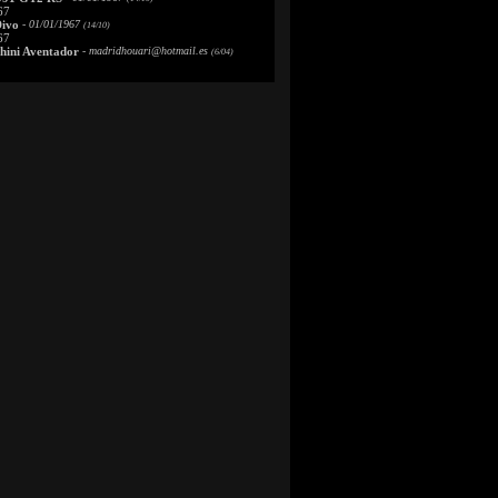
67
Divo
- 01/01/1967
(14/10)
67
ini Aventador
-
madridhouari@hotmail.es
(6/04)