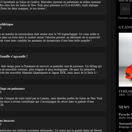
Mot de pa
 S3 Sportback au Salon de Genève, Mercedes ripostait en présentant au même moment
ite cette fois du Salon de New York pour présenter sa CLA 45AMG, Audi réplique
 Entre les deux marques, le ton monte !
athlétique
GT AN
3
en matière de motorisation était atteint avec le V8 Supercharged. Un cœur noble et
 dans un écrin dont le confort restait l’absolue priorité, au détriment de la sportivité.
k vient donc combler les amateurs de dynamisme d’une bien belle manière !
famille s’agrandit !
3
l était temps pour la Panamera de recevoir sa première cure de jouvence. Un lifting qui
n de nouvelles versions, plus longues et plus écologiques. De quoi lui permettre
rivée des nouvelles Maserati Quattroporte et Jaguar XFR, mais aussi de la Tesla S !
lage en puissance
FERRARI 
3
2004 - 571
t s’inspire du style initié par la Camaro, cette dernière profite du Salon de New York
. Une mise à niveau cosmétique qui s’accompagne du retour dans la gamme d’une
/28.
NEWS
Porsche 
Moby Dick 
ns intactes
Automobi
3
Braquage à 
 américaine aux berlines moyennes allemandes. Un statut que la grande dame de Detroit