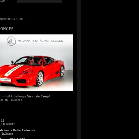
sse
NONCES
- 360 Challenge Stradale Coupé
50 km - 159900 €
935
: le remake
li Amos Delta Futurista
l'italienne