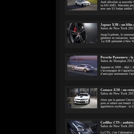
Audi dévoilait sa nouvelle
sa A45 AMG. Mercedes prof
avec une S3 Sedan inédite !
Jaguar XJR : un félin 
Salon de New York 201
Jusqu’à présent, le summum 
généreux en sensations, mais
La XJR présentée à New Yor
Porsche Panamera : la 
Salon de Shanghai 201
Apparue en 2009 – déjà !, i
s’accompagne de l’apparitio
d’anticiper sereinement l’ar
Camaro Z/28 : un resty
Salon de New York 201
Alors que la gamme Chevrole
pour se refaire une beauté
appellation mythique : la Z
Cadillac CTS : ambitio
Salon de New York 201
La CTS, c’est l’alternative