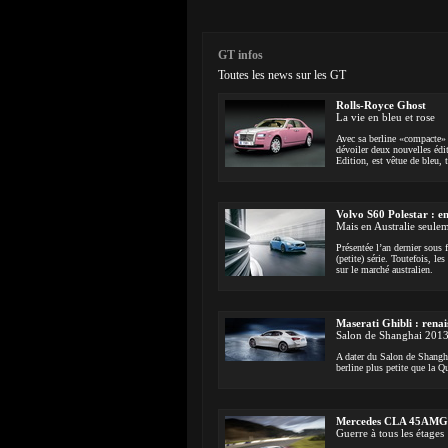
GT infos
Toutes les news sur les GT
Rolls-Royce Ghost
La vie en bleu et rose
Avec sa berline «compacte» 
dévoiler deux nouvelles édi
Edition, est vêtue de bleu, 
Volvo S60 Polestar : e
Mais en Australie seul
Présentée l’an dernier sous
(petite) série. Toutefois, le
sur le marché australien.
Maserati Ghibli : rena
Salon de Shanghai 201
A dater du Salon de Shangha
berline plus petite que la 
Mercedes CLA 45AMG 
Guerre à tous les étages 