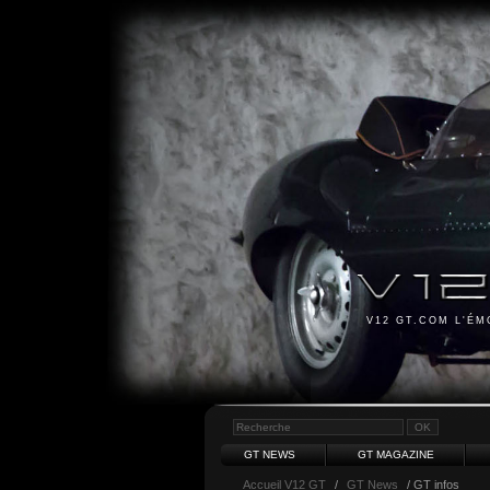
V12 GT.COM L'É
GT NEWS
GT MAGAZINE
Accueil V12 GT
/
GT News
/ GT infos