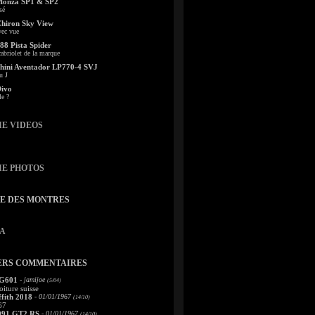
Monza SP1 & SP2
sé
Chiron Sky View
vec vue
88 Pista Spider
abriolet de la marque
ini Aventador LP770-4 SVJ
u J
Divo
le ?
IE VIDEOS
IE PHOTOS
TE DES MONTRES
A
ERS COMMENTAIRES
 G601
- jamijoe
(5/04)
oiture suisse
fith 2018
- 01/01/1967
(14/10)
67
991 GT2 RS
- 01/01/1967
(14/10)