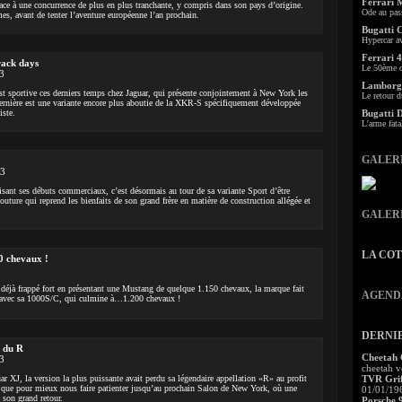
Ferrari 
ace à une concurrence de plus en plus tranchante, y compris dans son pays d’origine.
Ode au pas
mes, avant de tenter l’aventure européenne l’an prochain.
Bugatti 
Hypercar a
Ferrari 4
ack days
Le 50ème c
3
Lamborgh
 sportive ces derniers temps chez Jaguar, qui présente conjointement à New York les
Le retour d
nière est une variante encore plus aboutie de la XKR-S spécifiquement développée
iste.
Bugatti 
L'arme fata
GALER
13
ant ses débuts commerciaux, c’est désormais au tour de sa variante Sport d’être
ture qui reprend les bienfaits de son grand frère en matière de construction allégée et
GALER
LA CO
0 chevaux !
t déjà frappé fort en présentant une Mustang de quelque 1.150 chevaux, la marque fait
AGEND
ée avec sa 1000S/C, qui culmine à…1.200 chevaux !
DERNI
r du R
Cheetah
3
cheetah v
r XJ, la version la plus puissante avait perdu sa légendaire appellation «R» au profit
TVR Grif
 que pour mieux nous faire patienter jusqu’au prochain Salon de New York, où une
01/01/19
 son grand retour.
Porsche 