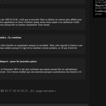
01/01/19
Bugatti 
01/01/19
Lamborgh
k
projet
 des SRT-10 ACR, voilà que la nouvelle Viper se décline en version plus affûtée pour
 Son appellation ne laisse d’ailleurs planer aucun doute quant à ses ambitions d’aller
ircuit puisqu’elle se nomme simplement Time Attack.
ndra : la centième
 (très) limitées et exemplaires uniques se succèdent. Mais celle exposée à Genève a une
tisan suédois puisqu’il s’agit de la centième voiture produite, en 10 ans d’activité.
port : pour les journées pistes
, la Wiesmann MF4 se fait plus méchante que jamais puisqu’elle est spécialement
 circuit. Une version extrême qui sera rarissime puisque sa production sera limitée à 25
15
16
17
18
19
20
21
...
61
-
page suivante »