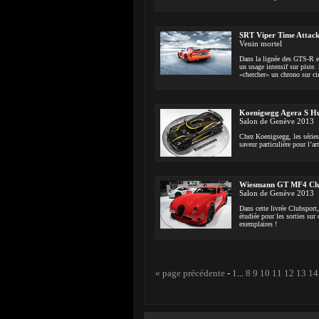
SRT Viper Time Attac
Venin mortel
Dans la lignée des GTS-R et
un usage intensif sur piste.
«chercher» un chrono sur c
Koenigsegg Agera S Hu
Salon de Genève 2013
Chez Koenigsegg, les séries
saveur particulière pour l’ar
Wiesmann GT MF4 Clubs
Salon de Genève 2013
Dans cette livrée Clubsport
étudiée pour les sorties sur
exemplaires !
« page précédente
-
1
...
8
9
10
11
12
13
14