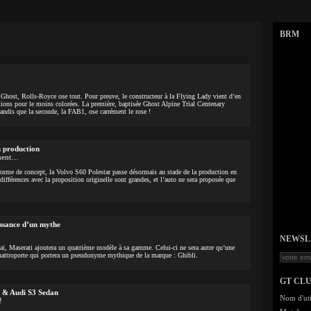
BRM
Ghost, Rolls-Royce ose tout. Pour preuve, le constructeur à la Flying Lady vient d’en
tions pour le moins colorées. La première, baptisée Ghost Alpine Trial Centenary
tandis que la seconde, la FAB1, ose carrément le rose !
n production
ement…
 forme de concept, la Volvo S60 Polestar passe désormais au stade de la production en
s différences avec la proposition originelle sont grandes, et l’auto ne sera proposée que
issance d’un mythe
3
NEWSLET
i, Maserati ajoutera un quatrième modèle à sa gamme. Celui-ci ne sera autre qu’une
Quattroporte qui portera un pseudonyme mythique de la marque : Ghibli.
GT CL
& Audi S3 Sedan
Nom d'uti
!