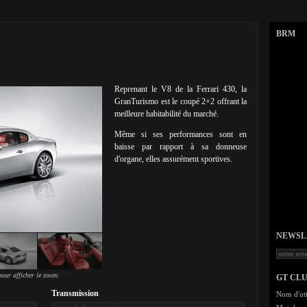
BRM
Reprenant le V8 de la Ferrari 430, la
GranTurismo est le coupé 2+2 offrant la
meilleure habitabilité du marché.
Même si ses performances sont en
baisse par rapport à sa donneuse
d'organe, elles assurément sportives.
NEWSLET
our afficher le zoom.
GT CL
Transmission
Nom d'uti