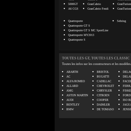
5000GT
GranCabrio
GranTuris
A6 CGS
GranCabrio Fendi
GranTuris
Quattroporte
Sebring
Quattroporte GT S
Quattroporte GT S MC SportLine
Quattroporte MY2013
Quattroporte S
TOUTES LES GT, TOUTES LES CLASSIC
Toutes les infos sur les constructeurs et les modèles
ABARTH
BRISTOL
DELA
AC
BUGATTI
DELA
ALFA ROMEO
CADILLAC
FACE
ALLARD
CHEVROLET
FERR
AMG
CHRYSLER
FISK
ASTON MARTIN
CITROEN
FORD
AUDI
COOPER
ISO R
BENTLEY
DAIMLER
JAGU
BMW
DE TOMASO
JENS