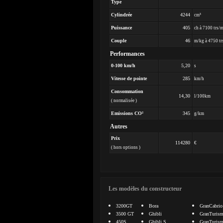
Type
Cylindrée
4244
cm³
Puissance
405
ch à 7100 trs/
Couple
46
m/kg à 4750 tr
Performances
0-100 km/h
5,20
s
Vitesse de pointe
285
km/h
Consommation
14,30
l/100km
( normalisée )
Emissions CO²
345
g/km
Autres
Prix
114280
€
( hors options )
Les modèles du constructeur
3200GT
Bora
GranCabrio
3500 GT
Ghibli
GranTuris
450S
Ghibli S
GranTurism