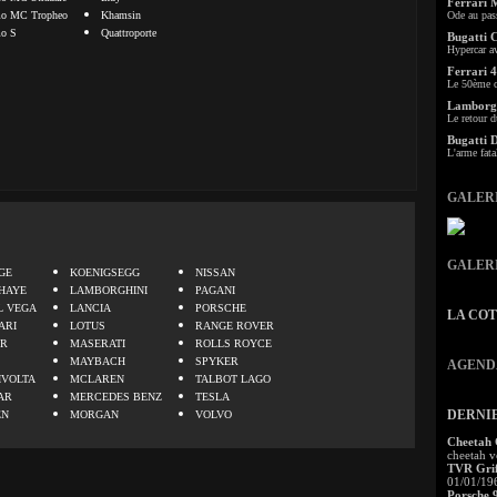
Ferrari 
mo MC Tropheo
Khamsin
Ode au pas
mo S
Quattroporte
Bugatti 
Hypercar a
Ferrari 4
Le 50ème c
Lamborgh
Le retour d
Bugatti 
L'arme fata
GALER
.
GALER
GE
KOENIGSEGG
NISSAN
HAYE
LAMBORGHINI
PAGANI
L VEGA
LANCIA
PORSCHE
LA CO
ARI
LOTUS
RANGE ROVER
ER
MASERATI
ROLLS ROYCE
MAYBACH
SPYKER
AGEND
IVOLTA
MCLAREN
TALBOT LAGO
AR
MERCEDES BENZ
TESLA
DERNI
EN
MORGAN
VOLVO
Cheetah
cheetah v
TVR Grif
01/01/19
Porsche 