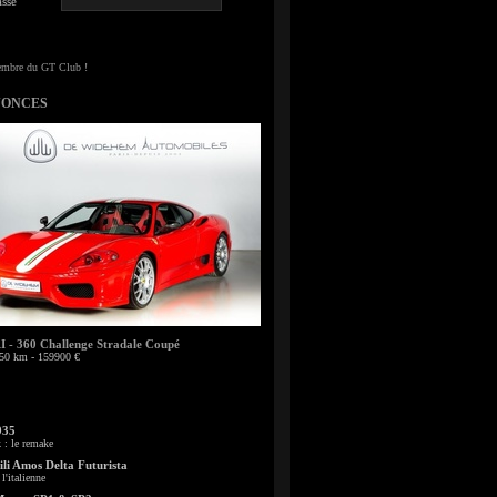
sse
NONCES
- 360 Challenge Stradale Coupé
50 km - 159900 €
935
: le remake
li Amos Delta Futurista
l'italienne