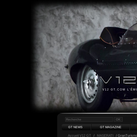
V12 GT.COM L'É
GT NEWS
GT MAGAZINE
Accueil V12 GT
/
MASERATI
/ GranTurism