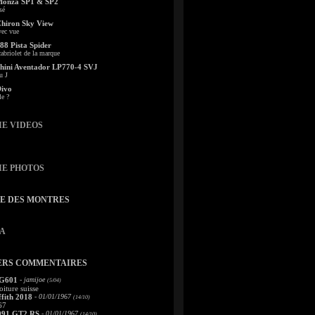
Monza SP1 & SP2
sé
Chiron Sky View
vec vue
88 Pista Spider
abriolet de la marque
ini Aventador LP770-4 SVJ
u J
Divo
le ?
IE VIDEOS
IE PHOTOS
TE DES MONTRES
A
ERS COMMENTAIRES
 G601
- jamijoe
(5/04)
oiture suisse
fith 2018
- 01/01/1967
(14/10)
67
991 GT2 RS
- 01/01/1967
(14/10)