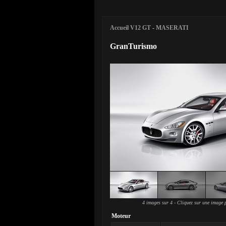
Accueil V12 GT
-
MASERATI
GranTurismo
4 images sur 4 - Cliquez sur une image p
Moteur