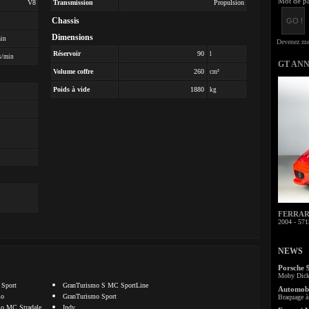
Mot de pa
V8
Transmission
Propulsion
Chassis
Dimensions
min
Réservoir
90
l
s/min
GT AN
Volume coffre
260
cm³
Poids à vide
1880
kg
FERRARI 
2004 - 571
NEWS
Porsche 
Moby Dick 
 Sport
GranTurismo S MC SportLine
Automobi
mo
GranTurismo Sport
Braquage à 
o MC Stradale
Indy