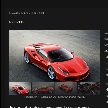
Accueil V12 GT
-
FERRARI
488 GTB
L
e
G
s
r
l
h
p
E
p
n
4 images sur 4 - Cliquez sur une image pour afficher le zoom.
m
de quoi affronter sereinement la concurrence.