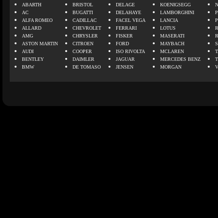
ABARTH
BRISTOL
DELAGE
KOENIGSEGG
N
AC
BUGATTI
DELAHAYE
LAMBORGHINI
P
ALFA ROMEO
CADILLAC
FACEL VEGA
LANCIA
ALLARD
CHEVROLET
FERRARI
LOTUS
AMG
CHRYSLER
FISKER
MASERATI
ASTON MARTIN
CITROEN
FORD
MAYBACH
AUDI
COOPER
ISO RIVOLTA
MCLAREN
BENTLEY
DAIMLER
JAGUAR
MERCEDES BENZ
BMW
DE TOMASO
JENSEN
MORGAN