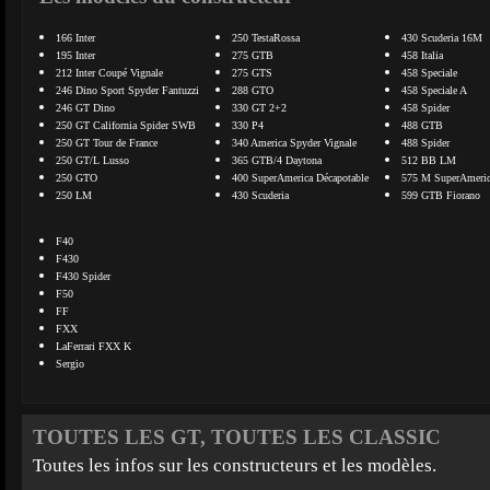
166 Inter
250 TestaRossa
430 Scuderia 16M
195 Inter
275 GTB
458 Italia
212 Inter Coupé Vignale
275 GTS
458 Speciale
246 Dino Sport Spyder Fantuzzi
288 GTO
458 Speciale A
246 GT Dino
330 GT 2+2
458 Spider
250 GT California Spider SWB
330 P4
488 GTB
250 GT Tour de France
340 America Spyder Vignale
488 Spider
250 GT/L Lusso
365 GTB/4 Daytona
512 BB LM
250 GTO
400 SuperAmerica Décapotable
575 M SuperAmeri
250 LM
430 Scuderia
599 GTB Fiorano
F40
F430
F430 Spider
F50
FF
FXX
LaFerrari FXX K
Sergio
TOUTES LES GT, TOUTES LES CLASSIC
Toutes les infos sur les constructeurs et les modèles.