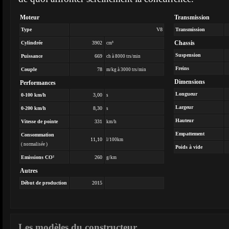
Moteur
Transmission
Type
V8
Transmission
Chassis
Cylindrée
3902
cm³
Suspension
Puissance
669
ch à 8000 trs/min
Freins
Couple
78
m/kg à 3000 trs/min
Dimensions
Performances
Longueur
0-100 km/h
3,00
s
Largeur
0-200 km/h
8,30
s
Hauteur
Vitesse de pointe
331
km/h
Empattement
Consommation
11,10
l/100km
( normalisée )
Poids à vide
Emissions CO²
260
g/km
Autres
Début de production
2015
Les modèles du constructeur