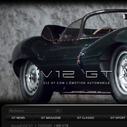
V12 GT.COM L'ÉMOTION AUTOMOBILE
GT NEWS
GT MAGAZINE
GT CLASSIC
GT SPORT
Accueil V12 GT
/
FERRARI
/ 488 GTB