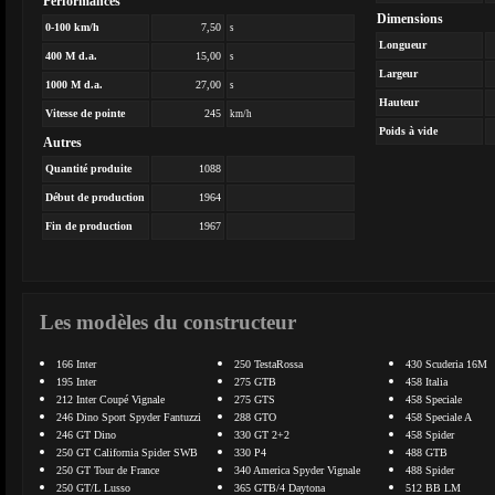
Performances
Dimensions
0-100 km/h
7,50
s
Longueur
400 M d.a.
15,00
s
Largeur
1000 M d.a.
27,00
s
Hauteur
Vitesse de pointe
245
km/h
Poids à vide
Autres
Quantité produite
1088
Début de production
1964
Fin de production
1967
Les modèles du constructeur
166 Inter
250 TestaRossa
430 Scuderia 16M
195 Inter
275 GTB
458 Italia
212 Inter Coupé Vignale
275 GTS
458 Speciale
246 Dino Sport Spyder Fantuzzi
288 GTO
458 Speciale A
246 GT Dino
330 GT 2+2
458 Spider
250 GT California Spider SWB
330 P4
488 GTB
250 GT Tour de France
340 America Spyder Vignale
488 Spider
250 GT/L Lusso
365 GTB/4 Daytona
512 BB LM