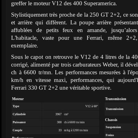
greffer le moteur V12 des 400 Superamerica.
Stylistiquement très proche de la 250 GT 2+2, ce sont
et arrière qui diffèrent. La poupe arrière présentan
affublées de petits feux en amande, jusqu’alors
L'habitacle, vaste pour une Ferrari, même 2+2,
exemplaire.
Sous le capot on retrouve le V12 de 4 litres de la 4
corrigé, alimenté par trois carburateurs Weber, il dé
ch à 6600 tr/mn. Les performances mesurées à l'épo
km/h en vitesse maxi, performances, qui aujourd'h
Ferrari 330 GT 2+2 une véritable sportive.
Moteur
Transmission
Type
V12 à 60°
Transmission
Cylindrée
3967
cm³
Chassis
Puissance
300
ch à 6600 trs/min
Suspension
Couple
33
m/kg à 5200 trs/min
Freins