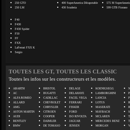
250 GTO
400 SuperAmerica Décapotable
575 M SuperAmeri
250 LM
430 Scuderia
599 GTB Fiorano
F40
F430
F430 Spider
F50
FF
FXX
LaFerrari FXX K
Sergio
TOUTES LES GT, TOUTES LES CLASSIC
Toutes les infos sur les constructeurs et les modèles.
ABARTH
BRISTOL
DELAGE
KOENIGSEGG
N
AC
BUGATTI
DELAHAYE
LAMBORGHINI
P
ALFA ROMEO
CADILLAC
FACEL VEGA
LANCIA
ALLARD
CHEVROLET
FERRARI
LOTUS
AMG
CHRYSLER
FISKER
MASERATI
ASTON MARTIN
CITROEN
FORD
MAYBACH
AUDI
COOPER
ISO RIVOLTA
MCLAREN
BENTLEY
DAIMLER
JAGUAR
MERCEDES BENZ
BMW
DE TOMASO
JENSEN
MORGAN