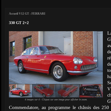
Accueil V12 GT
-
FERRARI
330 GT 2+2
L
G
a
de
r
d
t
ha
S
V
c
4 images sur 4 - Cliquez sur une image pour afficher le zoom.
G
Commendatore, au programme le châssis des 250 