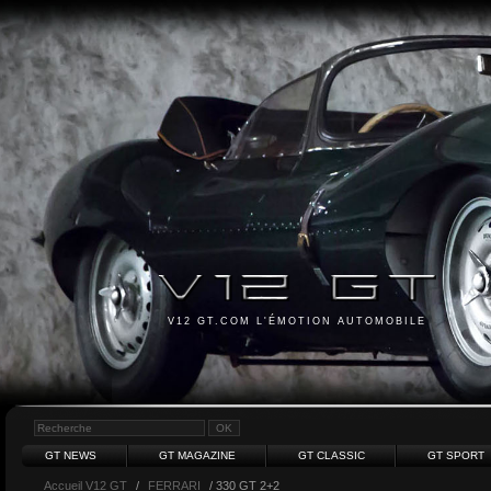
V12 GT.COM L'ÉMOTION AUTOMOBILE
GT NEWS
GT MAGAZINE
GT CLASSIC
GT SPORT
Accueil V12 GT
/
FERRARI
/ 330 GT 2+2