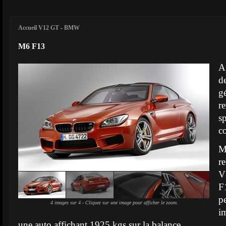
Accueil V12 GT
-
BMW
M6 F13
Ap
d
g
r
s
c
M
r
V
F
p
4 images sur 4 - Cliquez sur une image pour afficher le zoom.
i
une auto affichant 1925 kgs sur la balance.