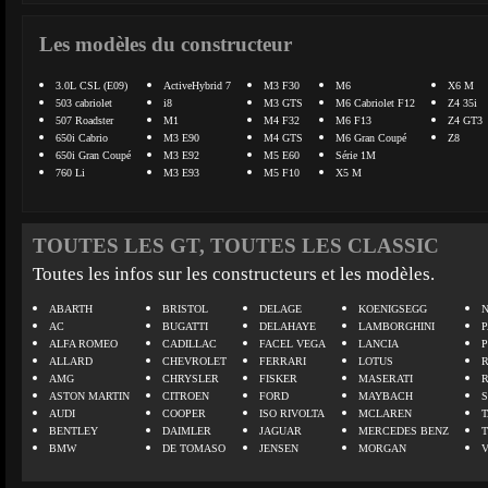
Les modèles du constructeur
3.0L CSL (E09)
ActiveHybrid 7
M3 F30
M6
X6 M
503 cabriolet
i8
M3 GTS
M6 Cabriolet F12
Z4 35i
507 Roadster
M1
M4 F32
M6 F13
Z4 GT3
650i Cabrio
M3 E90
M4 GTS
M6 Gran Coupé
Z8
650i Gran Coupé
M3 E92
M5 E60
Série 1M
760 Li
M3 E93
M5 F10
X5 M
TOUTES LES GT, TOUTES LES CLASSIC
Toutes les infos sur les constructeurs et les modèles.
ABARTH
BRISTOL
DELAGE
KOENIGSEGG
N
AC
BUGATTI
DELAHAYE
LAMBORGHINI
P
ALFA ROMEO
CADILLAC
FACEL VEGA
LANCIA
ALLARD
CHEVROLET
FERRARI
LOTUS
AMG
CHRYSLER
FISKER
MASERATI
ASTON MARTIN
CITROEN
FORD
MAYBACH
AUDI
COOPER
ISO RIVOLTA
MCLAREN
BENTLEY
DAIMLER
JAGUAR
MERCEDES BENZ
BMW
DE TOMASO
JENSEN
MORGAN