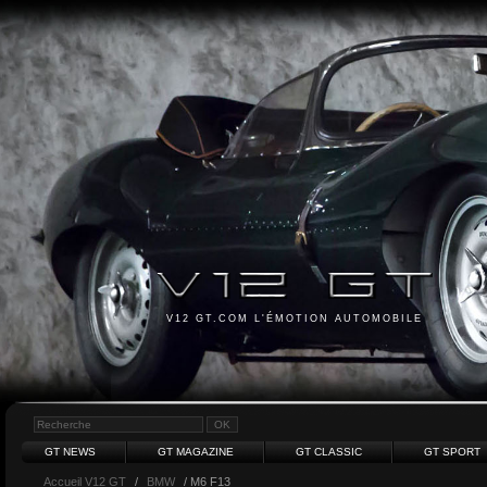
V12 GT.COM L'ÉMOTION AUTOMOBILE
GT NEWS
GT MAGAZINE
GT CLASSIC
GT SPORT
Accueil V12 GT
/
BMW
/ M6 F13