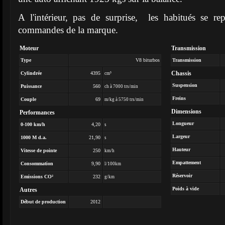
A l'intérieur, pas de surprise, les habitués se re
commandes de la marque.
Moteur
Transmission
Type
V8 biturbos
Transmission
Chassis
Cylindrée
4395
cm³
Suspension
Puissance
560
ch à 7000 trs/min
Freins
Couple
69
m/kg à 5750 trs/min
Dimensions
Performances
Longueur
0-100 km/h
4,20
s
Largeur
1000 M d.a.
21,90
s
Hauteur
Vitesse de pointe
250
km/h
Empattement
Consommation
9,90
l/100km
Réservoir
Emissions CO²
232
g/km
Poids à vide
Autres
Début de production
2012