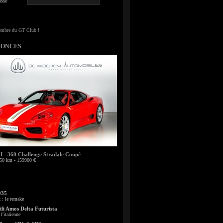
sse
NONCES
- 360 Challenge Stradale Coupé
50 km - 159900 €
935
: le remake
li Amos Delta Futurista
l'italienne