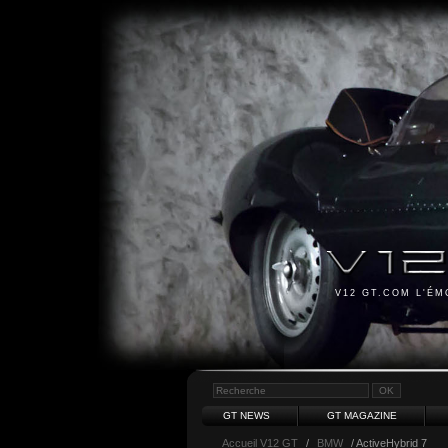
V12 GT.COM L'É
GT NEWS
GT MAGAZINE
Accueil V12 GT
/
BMW
/ ActiveHybrid 7