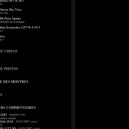
Monza SP1 & SP2
sé
Chiron Sky View
vec vue
88 Pista Spider
abriolet de la marque
ini Aventador LP770-4 SVJ
u J
Divo
le ?
IE VIDEOS
IE PHOTOS
TE DES MONTRES
A
ERS COMMENTAIRES
 G601
- jamijoe
(5/04)
oiture suisse
fith 2018
- 01/01/1967
(14/10)
67
991 GT2 RS
- 01/01/1967
(14/10)