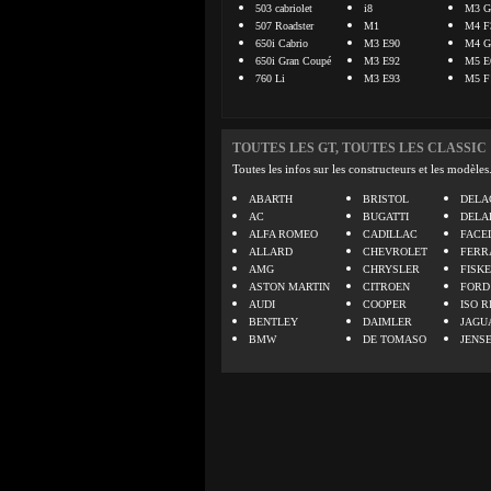
503 cabriolet
i8
M3 G
507 Roadster
M1
M4 F
650i Cabrio
M3 E90
M4 G
650i Gran Coupé
M3 E92
M5 E
760 Li
M3 E93
M5 F
TOUTES LES GT, TOUTES LES CLASSIC
Toutes les infos sur les constructeurs et les modèles
ABARTH
BRISTOL
DELA
AC
BUGATTI
DELA
ALFA ROMEO
CADILLAC
FACE
ALLARD
CHEVROLET
FERR
AMG
CHRYSLER
FISK
ASTON MARTIN
CITROEN
FORD
AUDI
COOPER
ISO R
BENTLEY
DAIMLER
JAGU
BMW
DE TOMASO
JENS