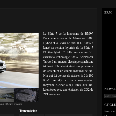
BRM
La Série 7 est la limousine de BMW.
Pour concurrencer la Mercedes S400
Hybrid et la Lexus LS 600 H L, BMW a
lancé sa version hybride de la Série 7
l'ActiveHybrid 7. Elle associe un V8
essence à technologie BMW TwinPower
Turbo à un moteur électrique synchrone
triphasé. Elle atteint ainsi une puissance
de 465 ch et un couple maximal de 700
Nm qui lui permet de réaliser le 0 à 100
Km/h en 4,9 s. Sa consommation
moyenne s’élève à 9,4 litres aux 100
NEWSLET
kilomètres avec une émission de CO2 de
219 grammes.
our afficher le zoom.
GT CL
Transmission
Nom d'uti