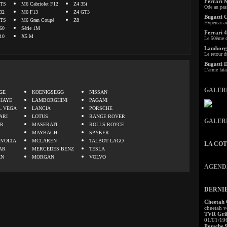
Ferrari 
TS
M6 Cabriolet F12
Z4 35i
Ode au pas
32
M6 F13
Z4 GT3
Bugatti 
TS
M6 Gran Coupé
Z8
Hypercar a
60
Série 1M
Ferrari 4
10
X5 M
Le 50ème c
Lamborgh
Le retour d
Bugatti 
L'arme fata
.
GALER
GE
KOENIGSEGG
NISSAN
HAYE
LAMBORGHINI
PAGANI
L VEGA
LANCIA
PORSCHE
ARI
LOTUS
RANGE ROVER
GALER
ER
MASERATI
ROLLS ROYCE
MAYBACH
SPYKER
IVOLTA
MCLAREN
TALBOT LAGO
LA CO
AR
MERCEDES BENZ
TESLA
EN
MORGAN
VOLVO
AGEND
DERNI
Cheetah
cheetah v
TVR Grif
01/01/19
Porsche 