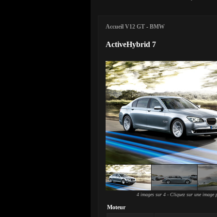
Accueil V12 GT
-
BMW
ActiveHybrid 7
4 images sur 4 - Cliquez sur une image p
Moteur