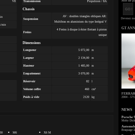
Mot de pa
V8
Transmission
Propulsion / 8A
Chassis
AV : doubles triangles obliques AR:
min
Suspension
Multibras en aluminium du type Intégral V
s/min
GT AN
4 Freins à disque à étrier flottant à piston
Freins
unique
Dimensions
Longueur
5 072,00
m
Largeur
2 134,00
m
Hauteur
1 485,00
m
Empattement
3 070,00
m
Réservoir
82
l
Volume coffre
460
cm³
FERRARI 
Poids à vide
2120
2004 - 571
kg
NEWS
Porsche 
Moby Dick 
Automobi
Braquage à 
30
M6
X6 M