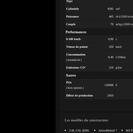
Type
Cylindrée
4395
cm³
Puissance
465
ch à 5500 trs/
Couple
70
m/kg à 2000 tr
Performances
0-100 km/h
4,90
s
Vitesse de pointe
250
km/h
Consommation
9,40
l/100km
( normalisée )
Emissions CO²
219
g/km
Autres
Prix
126900
€
( hors options )
Début de production
2010
Les modèles du constructeur
3.0L CSL (E09)
ActiveHybrid 7
M3 F