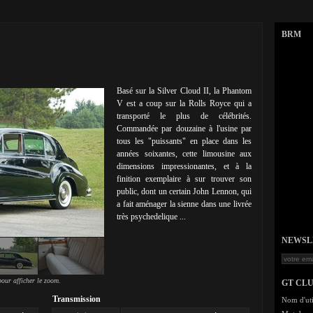
BRM
Basé sur la Silver Cloud II, la Phantom
V est a coup sur la Rolls Royce qui a
transporté le plus de célébrités.
Commandée par douzaine à l'usine par
tous les "puissants" en place dans les
années soixantes, cette limousine aux
dimensions impressionantes, et à la
finition exemplaire à sur trouver son
public, dont un certain John Lennon, qui
a fait aménager la sienne dans une livrée
très psychedelique ...
NEWSLET
our afficher le zoom.
GT CL
Transmission
Nom d'uti