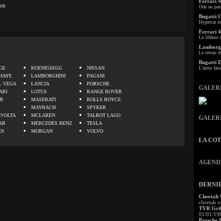
Ferrari 
ith
Ode au pas
Bugatti 
Hypercar a
Ferrari 4
Le 50ème c
Lamborgh
Le retour d
.
Bugatti 
GE
KOENIGSEGG
NISSAN
L'arme fata
HAYE
LAMBORGHINI
PAGANI
L VEGA
LANCIA
PORSCHE
GALER
ARI
LOTUS
RANGE ROVER
ER
MASERATI
ROLLS ROYCE
MAYBACH
SPYKER
IVOLTA
MCLAREN
TALBOT LAGO
GALER
AR
MERCEDES BENZ
TESLA
EN
MORGAN
VOLVO
LA CO
AGEND
DERNI
Cheetah
cheetah v
TVR Grif
01/01/19
Porsche 