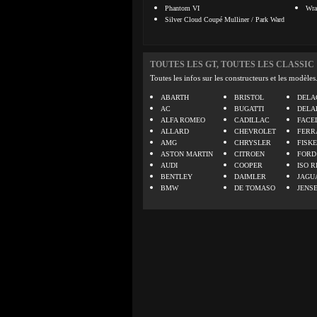
Phantom VI
Wra
Silver Cloud Coupé Mulliner / Park Ward
TOUTES LES GT, TOUTES LES CLASSIC
Toutes les infos sur les constructeurs et les modèles
ABARTH
BRISTOL
DELA
AC
BUGATTI
DELA
ALFA ROMEO
CADILLAC
FACE
ALLARD
CHEVROLET
FERR
AMG
CHRYSLER
FISK
ASTON MARTIN
CITROEN
FORD
AUDI
COOPER
ISO R
BENTLEY
DAIMLER
JAGU
BMW
DE TOMASO
JENS