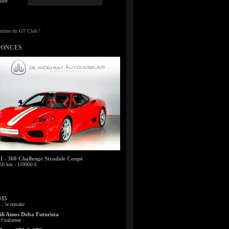
sse
NONCES
- 360 Challenge Stradale Coupé
50 km - 159900 €
935
: le remake
li Amos Delta Futurista
l'italienne