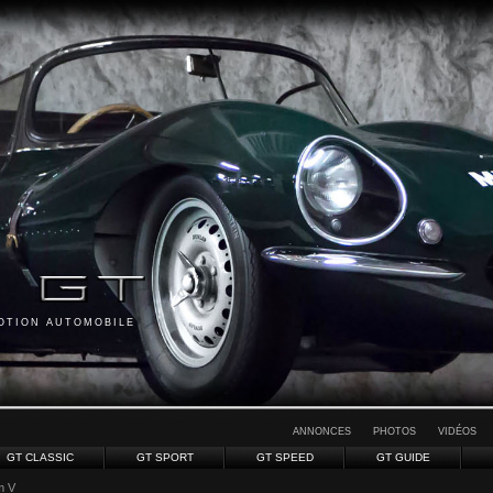
MOTION AUTOMOBILE
ANNONCES
PHOTOS
VIDÉOS
GT CLASSIC
GT SPORT
GT SPEED
GT GUIDE
m V