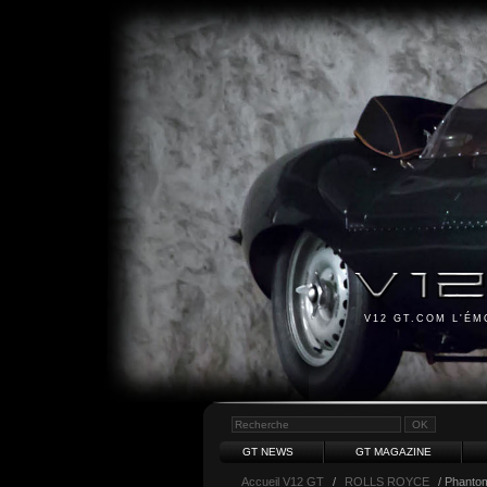
V12 GT.COM L'É
GT NEWS
GT MAGAZINE
Accueil V12 GT
/
ROLLS ROYCE
/ Phanto