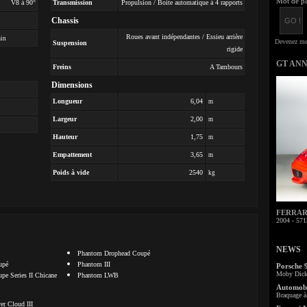
Mot de pa
V8 à 90°
Transmission
Propulsion / Boite automatique à 4 rapports
Chassis
Roues avant indépendantes / Essieu arrière
min
Suspension
rigide
GT AN
Freins
A Tambours
Dimensions
Longueur
6,04
m
Largeur
2,00
m
Hauteur
1,75
m
Empattement
3,65
m
Poids à vide
2540
kg
FERRARI 
2004 - 571
NEWS
Phantom Drophead Coupé
upé
Phantom III
Porsche 
Moby Dick 
e Series II Chicane
Phantom LWB
Automobi
Braquage à 
er Cloud III