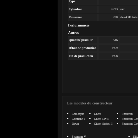
Type
Cylindrée
6223
cm³
Puissance
200
ch à 4500 trs/
Performances
Autres
Quantité produite
516
Début de production
1959
Fin de production
1968
Les modèles du constructeur
Camargue
Ghost
Phantom
Corniche I
Ghost LWB
Phantom Co
Dawn
Ghost Series II
Phantom Coup
Phantom V
Silv