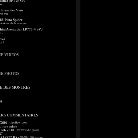
Monza SP1 & SP2
sé
Chiron Sky View
vec vue
88 Pista Spider
abriolet de la marque
ini Aventador LP770-4 SVJ
u J
Divo
le ?
IE VIDEOS
IE PHOTOS
TE DES MONTRES
A
ERS COMMENTAIRES
 G601
- jamijoe
(5/04)
oiture suisse
fith 2018
- 01/01/1967
(14/10)
67
991 GT2 RS
- 01/01/1967
(14/10)