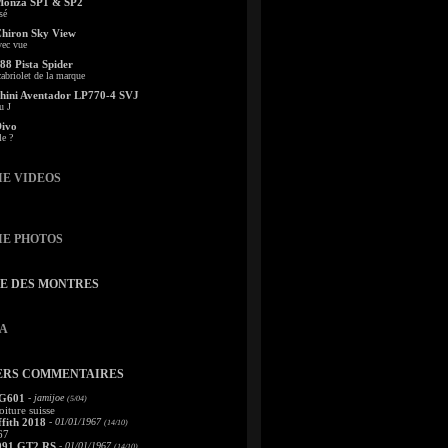
Monza SP1 & SP2
sé
Chiron Sky View
vec vue
88 Pista Spider
abriolet de la marque
ini Aventador LP770-4 SVJ
u J
Divo
le ?
IE VIDEOS
IE PHOTOS
TE DES MONTRES
A
ERS COMMENTAIRES
 G601
- jamijoe
(5/04)
oiture suisse
fith 2018
- 01/01/1967
(14/10)
67
991 GT2 RS
- 01/01/1967
(14/10)