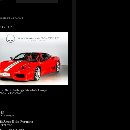
sse
NONCES
- 360 Challenge Stradale Coupé
50 km - 159900 €
935
: le remake
li Amos Delta Futurista
l'italienne