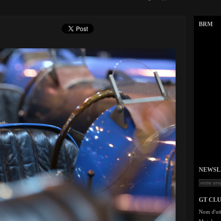
BRM
NEWSLET
GT CL
Nom d'uti