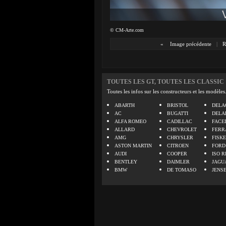
© CM-Arte.com
«
Image précédente
|
R
TOUTES LES GT, TOUTES LES CLASSIC
Toutes les infos sur les constructeurs et les modèles
ABARTH
BRISTOL
DELA
AC
BUGATTI
DELA
ALFA ROMEO
CADILLAC
FACE
ALLARD
CHEVROLET
FERR
AMG
CHRYSLER
FISK
ASTON MARTIN
CITROEN
FORD
AUDI
COOPER
ISO R
BENTLEY
DAIMLER
JAGU
BMW
DE TOMASO
JENS