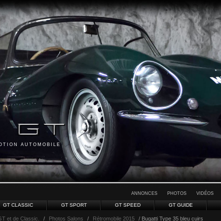
MOTION AUTOMOBILE
ANNONCES
PHOTOS
VIDÉOS
GT CLASSIC
GT SPORT
GT SPEED
GT GUIDE
GT et de Classic.
/
Photos Salons
/
Rétromobile 2015
/ Bugatti Type 35 bleu cuirs