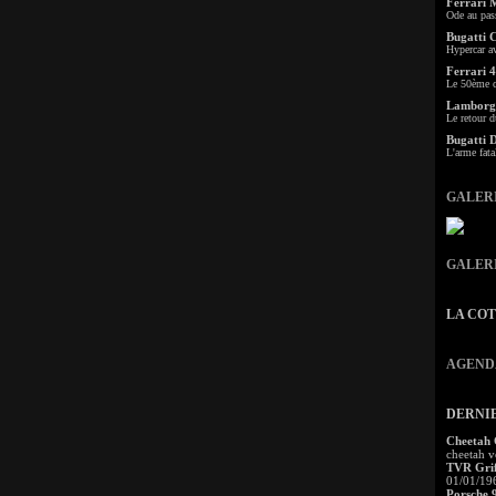
Ferrari 
Ode au pas
Bugatti 
Hypercar a
Ferrari 4
Le 50ème c
Lamborgh
Le retour d
Bugatti 
L'arme fata
GALER
GALER
LA CO
AGEND
DERNI
Cheetah
cheetah v
TVR Grif
01/01/19
Porsche 