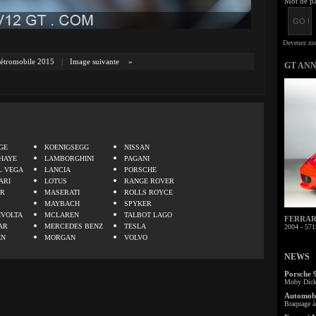
Mot de pa
étromobile 2015
|
Image suivante
»
GT AN
.
GE
KOENIGSEGG
NISSAN
HAYE
LAMBORGHINI
PAGANI
L VEGA
LANCIA
PORSCHE
ARI
LOTUS
RANGE ROVER
ER
MASERATI
ROLLS ROYCE
MAYBACH
SPYKER
IVOLTA
MCLAREN
TALBOT LAGO
FERRARI 
AR
MERCEDES BENZ
TESLA
2004 - 571
EN
MORGAN
VOLVO
NEWS
Porsche 
Moby Dick 
Automobi
Braquage à 