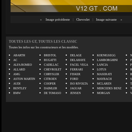
«
Image précédente
|
Chevrolet
|
Image suivante
»
TOUTES LES GT, TOUTES LES CLASSIC
Toutes les infos sur les constructeurs et les modèles.
ABARTH
BRISTOL
DELAGE
KOENIGSEGG
N
AC
BUGATTI
DELAHAYE
LAMBORGHINI
P
ALFA ROMEO
CADILLAC
FACEL VEGA
LANCIA
ALLARD
CHEVROLET
FERRARI
LOTUS
AMG
CHRYSLER
FISKER
MASERATI
ASTON MARTIN
CITROEN
FORD
MAYBACH
AUDI
COOPER
ISO RIVOLTA
MCLAREN
BENTLEY
DAIMLER
JAGUAR
MERCEDES BENZ
BMW
DE TOMASO
JENSEN
MORGAN