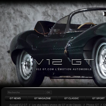
V12 GT.COM L'ÉMOTION AUTOMOBILE
GT NEWS
GT MAGAZINE
GT CLASSIC
GT SPORT
Accueil V12 GT
/
Les plus belles photos de GT et de Classic.
/
Photos GT
/
Ch