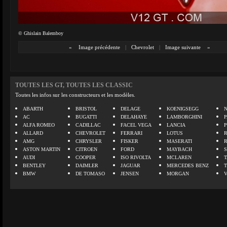
© Ghislain Balemboy
«
Image précédente
|
Chevrolet
|
Image suivante
»
TOUTES LES GT, TOUTES LES CLASSIC
Toutes les infos sur les constructeurs et les modèles.
ABARTH
BRISTOL
DELAGE
KOENIGSEGG
N
AC
BUGATTI
DELAHAYE
LAMBORGHINI
P
ALFA ROMEO
CADILLAC
FACEL VEGA
LANCIA
ALLARD
CHEVROLET
FERRARI
LOTUS
AMG
CHRYSLER
FISKER
MASERATI
ASTON MARTIN
CITROEN
FORD
MAYBACH
AUDI
COOPER
ISO RIVOLTA
MCLAREN
BENTLEY
DAIMLER
JAGUAR
MERCEDES BENZ
BMW
DE TOMASO
JENSEN
MORGAN