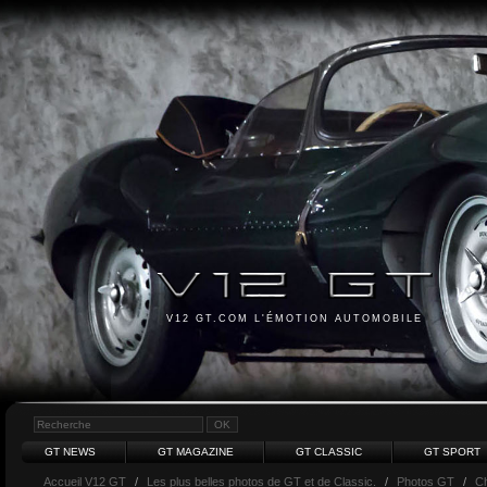
V12 GT.COM L'ÉMOTION AUTOMOBILE
GT NEWS
GT MAGAZINE
GT CLASSIC
GT SPORT
Accueil V12 GT
/
Les plus belles photos de GT et de Classic.
/
Photos GT
/
Ch