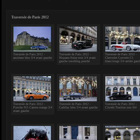
Traversée de Paris 2012
Traversée de Paris 2012 -
Traversée de Paris 2012 -
Traversée de Paris 2012 -
ancienne bleu 3/4 avant gauche
Hispano-Suiza noir 3/4 avant
Chevrolet Corvette C1
gauche travelling penché
blanc/rouge 3/4 arrière gauc
Traversée de Paris 2012 -
Traversée de Paris 2012 -
Traversée de Paris 2012 -
Porsche 911 Carrera orange 3/4
Cadillac bleu 3/4 avant gauche
Citroën Traction noir filé
avant gauche