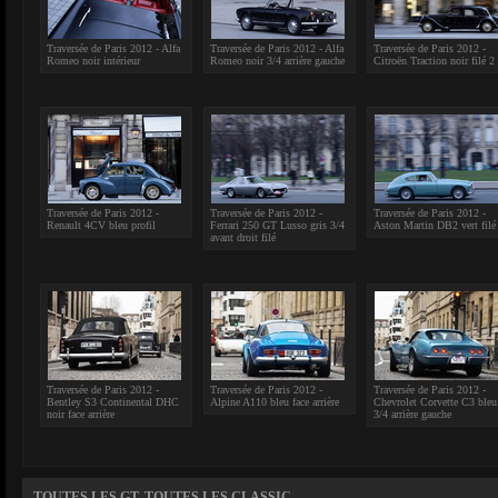
Traversée de Paris 2012 - Alfa
Traversée de Paris 2012 - Alfa
Traversée de Paris 2012 -
Romeo noir intérieur
Romeo noir 3/4 arrière gauche
Citroën Traction noir filé 2
Traversée de Paris 2012 -
Traversée de Paris 2012 -
Traversée de Paris 2012 -
Renault 4CV bleu profil
Ferrari 250 GT Lusso gris 3/4
Aston Martin DB2 vert filé
avant droit filé
Traversée de Paris 2012 -
Traversée de Paris 2012 -
Traversée de Paris 2012 -
Bentley S3 Continental DHC
Alpine A110 bleu face arrière
Chevrolet Corvette C3 bleu
noir face arrière
3/4 arrière gauche
TOUTES LES GT, TOUTES LES CLASSIC