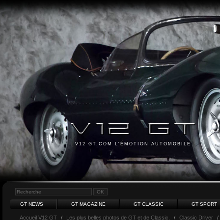
V12 GT.COM L'ÉMOTION AUTOMOBILE
GT NEWS
GT MAGAZINE
GT CLASSIC
GT SPORT
Accueil V12 GT
/
Les plus belles photos de GT et de Classic.
/
Classic Driver
/