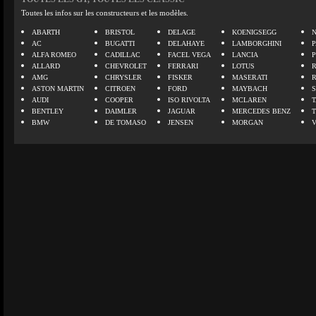
Toutes les infos sur les constructeurs et les modèles.
ABARTH
BRISTOL
DELAGE
KOENIGSEGG
N
AC
BUGATTI
DELAHAYE
LAMBORGHINI
P
ALFA ROMEO
CADILLAC
FACEL VEGA
LANCIA
ALLARD
CHEVROLET
FERRARI
LOTUS
AMG
CHRYSLER
FISKER
MASERATI
ASTON MARTIN
CITROEN
FORD
MAYBACH
AUDI
COOPER
ISO RIVOLTA
MCLAREN
BENTLEY
DAIMLER
JAGUAR
MERCEDES BENZ
BMW
DE TOMASO
JENSEN
MORGAN