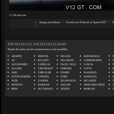
© CM-Arte.com
«
Image précédente
|
Goodwood Festival of Speed 2017
|
I
»
TOUTES LES GT, TOUTES LES CLASSIC
Toutes les infos sur les constructeurs et les modèles.
ABARTH
BRISTOL
DELAGE
KOENIGSEGG
N
AC
BUGATTI
DELAHAYE
LAMBORGHINI
P
ALFA ROMEO
CADILLAC
FACEL VEGA
LANCIA
ALLARD
CHEVROLET
FERRARI
LOTUS
AMG
CHRYSLER
FISKER
MASERATI
ASTON MARTIN
CITROEN
FORD
MAYBACH
AUDI
COOPER
ISO RIVOLTA
MCLAREN
BENTLEY
DAIMLER
JAGUAR
MERCEDES BENZ
BMW
DE TOMASO
JENSEN
MORGAN