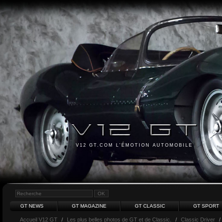
V12 GT.COM L'ÉMOTION AUTOMOBILE
GT NEWS
GT MAGAZINE
GT CLASSIC
GT SPORT
Accueil V12 GT
/
Les plus belles photos de GT et de Classic.
/
Classic Driver
/