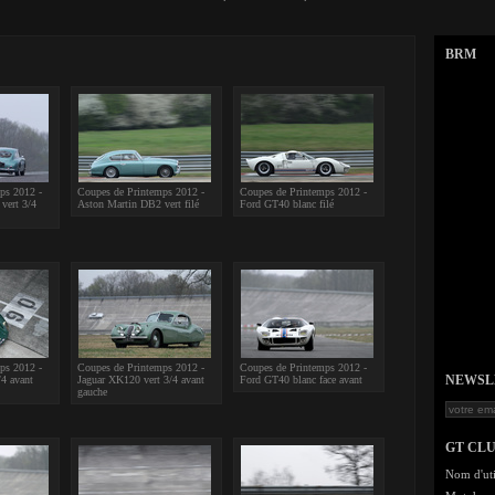
BRM
ps 2012 -
Coupes de Printemps 2012 -
Coupes de Printemps 2012 -
vert 3/4
Aston Martin DB2 vert filé
Ford GT40 blanc filé
ps 2012 -
Coupes de Printemps 2012 -
Coupes de Printemps 2012 -
NEWSLET
/4 avant
Jaguar XK120 vert 3/4 avant
Ford GT40 blanc face avant
gauche
GT CL
Nom d'uti