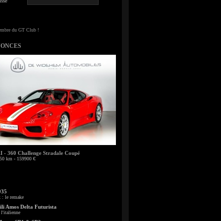
sse
NONCES
- 360 Challenge Stradale Coupé
50 km - 159900 €
935
: le remake
li Amos Delta Futurista
l'italienne