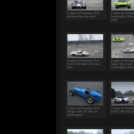
Coupes de Printemps 2012 -
Coupes de Printem
ancienne bleu face avant
Lamborghini Miura 
avant
Coupes de Printemps 2012 -
Coupes de Printem
Ford GT40 blanc 3/4 avant
Jaguar Type E gris
droit
Lamborghini Miura
Coupes de Printemps 2012 -
Coupes de Printem
Delage 1500 GP bleu 3/4
Ford GT40 blanc 
arrière gauche