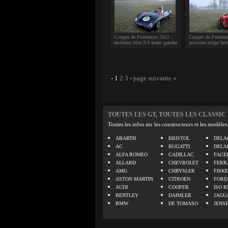
Coupes de Printemps 2012 -
Coupes de Printem
ancienne bleu 3/4 avant gauche
ancienne rouge face
-
1
2
3
-
page suivante »
TOUTES LES GT, TOUTES LES CLASSIC
Toutes les infos sur les constructeurs et les modèles
ABARTH
BRISTOL
DELA
AC
BUGATTI
DELA
ALFA ROMEO
CADILLAC
FACE
ALLARD
CHEVROLET
FERR
AMG
CHRYSLER
FISK
ASTON MARTIN
CITROEN
FORD
AUDI
COOPER
ISO R
BENTLEY
DAIMLER
JAGU
BMW
DE TOMASO
JENS