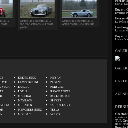
Ferrari 
Ode au pas
Bugatti 
Hypercar a
Ferrari 4
ps 2012 -
Coupes de Printemps 2012 -
Coupes de Printemps 2012 -
Le 50ème c
 avant
ancienne anthracite 3/4 avant
Aston Martin DB3 bleu filé
gauche
Lamborgh
Le retour d
Bugatti 
L'arme fata
GALER
GALER
.
GE
KOENIGSEGG
NISSAN
LA CO
HAYE
LAMBORGHINI
PAGANI
L VEGA
LANCIA
PORSCHE
ARI
LOTUS
RANGE ROVER
AGEND
ER
MASERATI
ROLLS ROYCE
MAYBACH
SPYKER
IVOLTA
MCLAREN
TALBOT LAGO
DERNI
AR
MERCEDES BENZ
TESLA
Cheetah
EN
MORGAN
VOLVO
cheetah v
TVR Grif
01/01/19
Porsche 