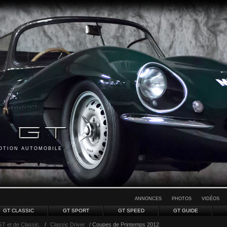
MOTION AUTOMOBILE
ANNONCES
PHOTOS
VIDÉOS
GT CLASSIC
GT SPORT
GT SPEED
GT GUIDE
GT et de Classic.
/
Classic Driver
/ Coupes de Printemps 2012