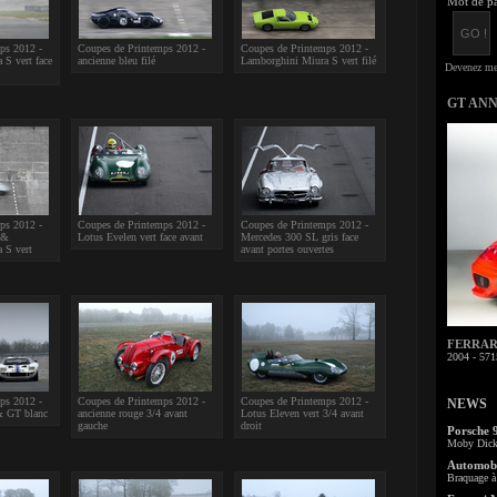
Mot de pa
ps 2012 -
Coupes de Printemps 2012 -
Coupes de Printemps 2012 -
S vert face
ancienne bleu filé
Lamborghini Miura S vert filé
GT AN
ps 2012 -
Coupes de Printemps 2012 -
Coupes de Printemps 2012 -
 &
Lotus Evelen vert face avant
Mercedes 300 SL gris face
 S vert
avant portes ouvertes
FERRARI 
2004 - 571
ps 2012 -
Coupes de Printemps 2012 -
Coupes de Printemps 2012 -
NEWS
& GT blanc
ancienne rouge 3/4 avant
Lotus Eleven vert 3/4 avant
gauche
droit
Porsche 
Moby Dick 
Automobi
Braquage à 