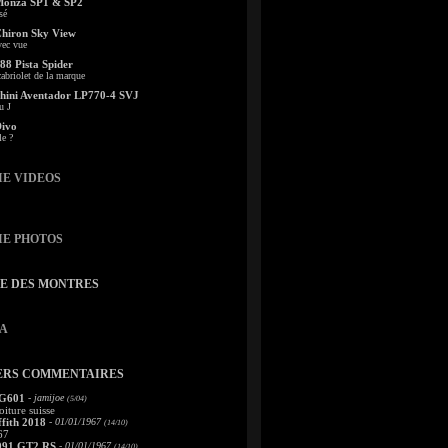
Monza SP1 & SP2
sé
Chiron Sky View
vec vue
88 Pista Spider
abriolet de la marque
ini Aventador LP770-4 SVJ
u J
Divo
le ?
IE VIDEOS
IE PHOTOS
TE DES MONTRES
A
ERS COMMENTAIRES
 G601
- jamijoe
(5/04)
oiture suisse
fith 2018
- 01/01/1967
(14/10)
67
991 GT2 RS
- 01/01/1967
(14/10)