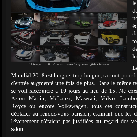
l
d
n
é
d
t
d
l
12 images sur 49 - Cliquez sur une image pour afficher le zoom.
La
Mondial 2018 est longue, trop longue, surtout pour le
d'entrée augmenté une fois de plus. Dans le même t
se voit raccourcie à 10 jours au lieu de 15. Ne ch
Aston Martin, McLaren, Maserati, Volvo, Lambor
Royce ou encore Volkswagen, tous ces construct
déplacer au rendez-vous parisien, estimant que les
l'évènement n'étaient pas justifiées au regard des ve
salon.