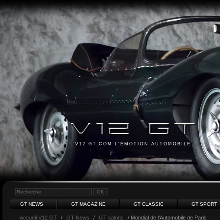
V12 GT.COM L'ÉMOTION AUTOMOBILE
GT NEWS
GT MAGAZINE
GT CLASSIC
GT SPORT
Accueil V12 GT
/
GT News
/
GT salons
/ Mondial de l'Automobile de Paris