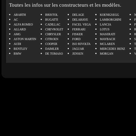
Toutes les infos sur les constructeurs et les modèles.
ABARTH
BRISTOL
DELAGE
KOENIGSEGG
N
AC
BUGATTI
DELAHAYE
LAMBORGHINI
P
ALFA ROMEO
CADILLAC
FACEL VEGA
LANCIA
ALLARD
CHEVROLET
FERRARI
LOTUS
AMG
CHRYSLER
FISKER
MASERATI
ASTON MARTIN
CITROEN
FORD
MAYBACH
AUDI
COOPER
ISO RIVOLTA
MCLAREN
BENTLEY
DAIMLER
JAGUAR
MERCEDES BENZ
BMW
DE TOMASO
JENSEN
MORGAN