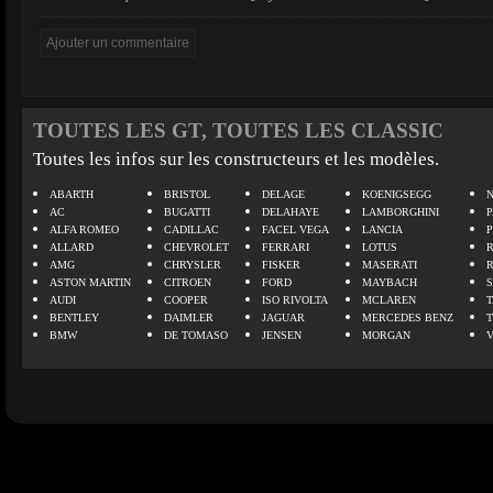
TOUTES LES GT, TOUTES LES CLASSIC
Toutes les infos sur les constructeurs et les modèles.
ABARTH
BRISTOL
DELAGE
KOENIGSEGG
N
AC
BUGATTI
DELAHAYE
LAMBORGHINI
P
ALFA ROMEO
CADILLAC
FACEL VEGA
LANCIA
ALLARD
CHEVROLET
FERRARI
LOTUS
AMG
CHRYSLER
FISKER
MASERATI
ASTON MARTIN
CITROEN
FORD
MAYBACH
AUDI
COOPER
ISO RIVOLTA
MCLAREN
BENTLEY
DAIMLER
JAGUAR
MERCEDES BENZ
BMW
DE TOMASO
JENSEN
MORGAN