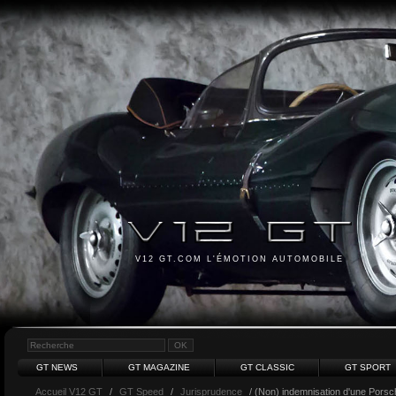
V12 GT.COM L'ÉMOTION AUTOMOBILE
GT NEWS
GT MAGAZINE
GT CLASSIC
GT SPORT
Accueil V12 GT
/
GT Speed
/
Jurisprudence
/ (Non) indemnisation d'une Porsc