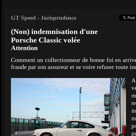
GT Speed
-
Jurisprudence
(Non) indemnisation d'une
Porsche Classic volée
Attention
Comment un collectionneur de bonne foi en arrive
fraude par son assureur et se voire refuser toute i
A
v
m
i
m
p
pr